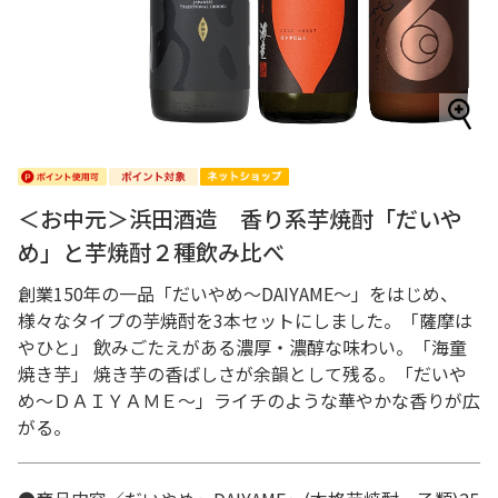
＜お中元＞浜田酒造 香り系芋焼酎「だいや
め」と芋焼酎２種飲み比べ
創業150年の一品「だいやめ～DAIYAME～」をはじめ、
様々なタイプの芋焼酎を3本セットにしました。「薩摩は
やひと」 飲みごたえがある濃厚・濃醇な味わい。「海童
焼き芋」 焼き芋の香ばしさが余韻として残る。「だいや
め～ＤＡＩＹＡＭＥ～」ライチのような華やかな香りが広
がる。