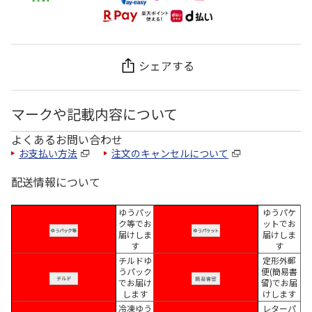
シェアする
マークや記載内容について
よくあるお問い合わせ
お支払い方法
注文のキャンセルについて
配送情報について
ゆうパッ
ゆうパケ
ク等でお
ットでお
届けしま
届けしま
す
す
チルドゆ
定形外郵
うパック
便(簡易書
でお届け
留)でお届
します
けします
冷凍ゆう
レターパ