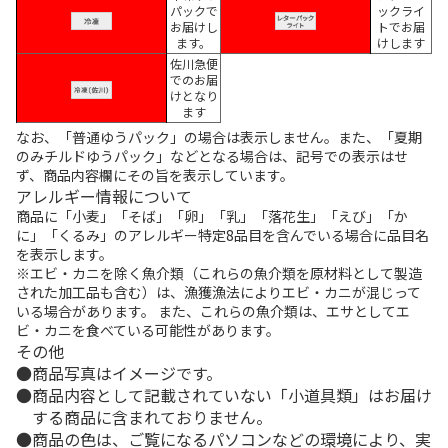
パックで
ックライ
お届けし
トでお届
ます。
けします
佐川急便
でのお届
けとなり
ます
なお、「普通ゆうパック」の場合は表示しません。また、「夏期
のみチルドゆうパック」などとなる場合は、記号での表示はせ
ず、商品内容欄にその旨を表示しています。
アレルギー情報について
商品に「小麦」「そば」「卵」「乳」「落花生」「えび」「か
に」「くるみ」のアレルギー特定8品目を含んでいる場合に品目名
を表示します。
※エビ・カニを除く魚介類（これらの魚介類を原材料として製造
された加工品も含む）は、漁獲漁法によりエビ・カニが混じって
いる場合があります。 また、これらの魚介類は、エサとしてエ
ビ・カニを食べている可能性があります。
その他
商品写真はイメージです。
商品内容として記載されていない「小道具類」はお届け
する商品に含まれておりません。
商品の色は、ご覧になるパソコンなどの環境により、実