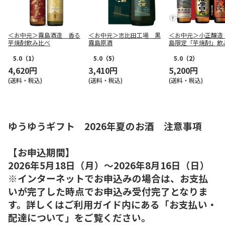
＜お中元＞霧島酒造 香る
＜お中元＞志比田工場 黒
＜お中元＞小正醸造
芋焼酎飲み比べ
霧島原酒
島限定「芋焼酎」飲
セット
5.0
（1）
5.0
（5）
5.0
（2）
4,620円
3,410円
5,200円
(送料・税込)
(送料・税込)
(送料・税込)
ゆうゆうギフト 2026年夏のお酒 注意事項
【お申込期間】
2026年5月18日（月）～2026年8月16日（日）
※インターネットでお申込みの場合は、お支払
いが完了した時点でお申込み受付完了となりま
す。詳しくはご利用ガイド内にある「お支払い・
配達について」をご覧ください。