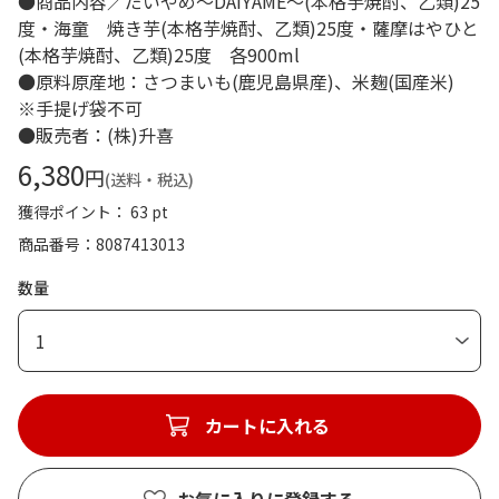
●商品内容／だいやめ～DAIYAME～(本格芋焼酎、乙類)25
度・海童 焼き芋(本格芋焼酎、乙類)25度・薩摩はやひと
(本格芋焼酎、乙類)25度 各900ml
●原料原産地：さつまいも(鹿児島県産)、米麹(国産米)
※手提げ袋不可
●販売者：(株)升喜
6,380
円
(送料・税込)
獲得ポイント： 63 pt
商品番号
8087413013
数量
1
カートに入れる