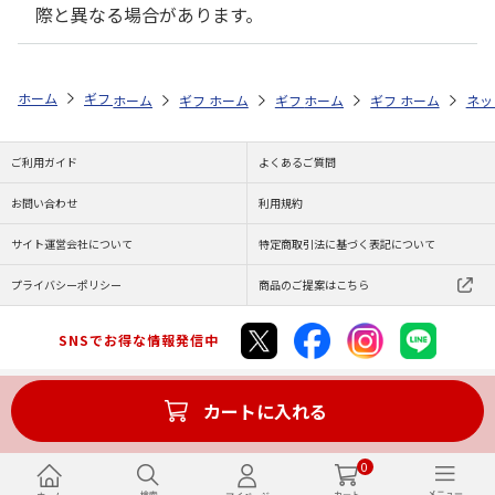
際と異なる場合があります。
ホーム
ギフトストア
お中元・夏ギフト特集 2026
贈る相手から探す
ホーム
ギフトストア
ホーム
ギフトストア
お中元・夏ギフト特集 2026
ホーム
ギフトストア
お中元・夏ギフト特集
ホーム
ネッ
お
贈
ご利用ガイド
よくあるご質問
お問い合わせ
利用規約
サイト運営会社について
特定商取引法に基づく表記について
プライバシーポリシー
商品のご提案はこちら
SNSでお得な情報発信中
カートに入れる
Copyright (C) JAPAN POST Co.,Ltd. All Rights Reserved.
0