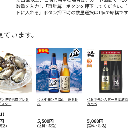
数量を入力し「再計算」ボタンを押下してください。
トに入れる」ボタン押下時の数量選択は1個で結構です
見ています。
元＞伊勢志摩プレミ
＜お中元＞八海山 飲み比
＜お中元＞人気一日本酒飲
イスター
べ
み比べ
1）
0円
5,500円
5,060円
税込)
(送料・税込)
(送料・税込)