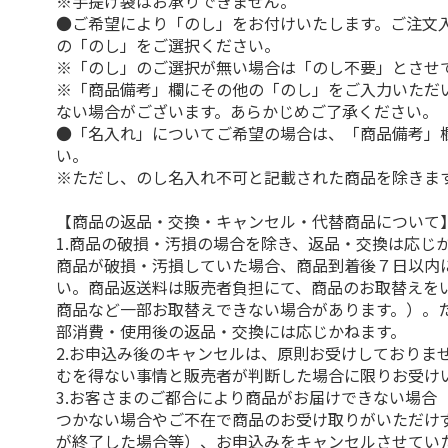
※手提げ袋はお承りできません。
●ご希望により「のし」をお付けいたします。ご注文
の「のし」をご選択ください。
※「のし」のご選択が無い場合は「のし不要」とさせ
※「商品備考」欄にその他の「のし」をご入力いただ
ない場合がございます。あらかじめご了承ください。
●「名入れ」についてご希望の場合は、「商品備考」
い。
※ただし、のし名入れ不可と記載された商品を除きま
【商品の返品・交換・キャンセル・代替商品について
1.商品の破損・汚損の場合を除き、返品・交換は応じ
商品が破損・汚損していた場合、商品到着後７日以内
い。商品返送料は販売者負担にて、商品のお取替えを
商品など一部お取替えできない場合があります。）。
部消費・使用後の返品・交換には応じかねます。
2.お申込み後のキャンセルは、原則お受けしておりま
むを得ない事情と販売者が判断した場合に限りお受け
3.お客さまのご都合により商品がお届けできない場合
つかない場合やご不在で商品のお受け取りがいただけ
が終了した場合等）、お申込みをキャンセルさせてい