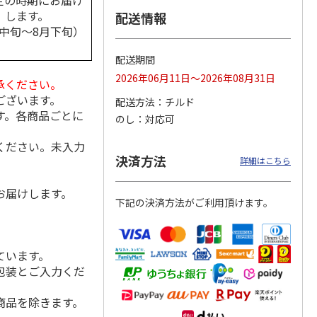
定の時期にお届け
します。
配送情報
月中旬～8月下旬）
配送期間
乃雪椿
＜お中元＞久保田
＜お中元＞人気一日
＜お中元＞沢の鶴
特Ａ山
純米大吟醸と吟醸
本酒飲み比べ
新感覚日本酒３品セ
2026年06月11日～2026年08月31日
承ください。
飲み比べ
ット（おちょこ付）
4.0
（1）
5.0
（2）
ございます。
配送方法
チルド
す。各商品ごとに
5,650円
5,060円
3,190円
のし
対応可
(送料・税込)
(送料・税込)
(送料・税込)
ください。未入力
決済方法
詳細はこちら
お届けします。
下記の決済方法がご利用頂けます。
ています。
包装とご入力くだ
商品を除きます。