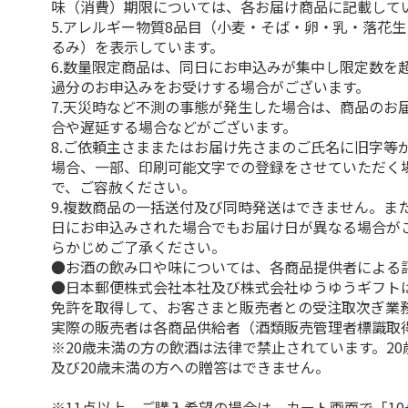
味（消費）期限については、各お届け商品に記載して
5.アレルギー物質8品目（小麦・そば・卵・乳・落花
るみ）を表示しています。
6.数量限定商品は、同日にお申込みが集中し限定数を
過分のお申込みをお受けする場合がございます。
7.天災時など不測の事態が発生した場合は、商品のお
合や遅延する場合などがございます。
8.ご依頼主さままたはお届け先さまのご氏名に旧字等
場合、一部、印刷可能文字での登録をさせていただく
で、ご容赦ください。
9.複数商品の一括送付及び同時発送はできません。ま
日にお申込みされた場合でもお届け日が異なる場合が
らかじめご了承ください。
●お酒の飲み口や味については、各商品提供者による
●日本郵便株式会社本社及び株式会社ゆうゆうギフト
免許を取得して、お客さまと販売者との受注取次ぎ業
実際の販売者は各商品供給者（酒類販売管理者標識取
※20歳未満の方の飲酒は法律で禁止されています。2
及び20歳未満の方への贈答はできません。
※11点以上、ご購入希望の場合は、カート画面で「10