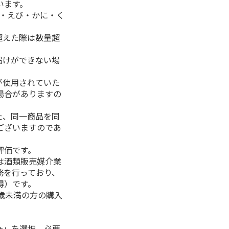
います。
生・えび・かに・く
超えた際は数量超
届けができない場
が使用されていた
場合がありますの
た、同一商品を同
ございますのであ
評価です。
は酒類販売媒介業
務を行っており、
得）です。
0歳未満の方の購入
+」を選択、必要