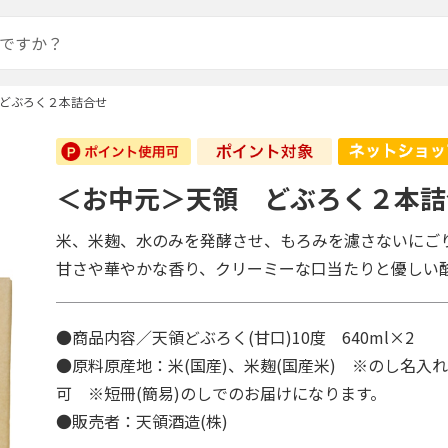
どぶろく２本詰合せ
＜お中元＞天領 どぶろく２本詰
米、米麹、水のみを発酵させ、もろみを濾さないにご
甘さや華やかな香り、クリーミーな口当たりと優しい
●商品内容／天領どぶろく(甘口)10度 640ml×2
●原料原産地：米(国産)、米麹(国産米) ※のし名入
可 ※短冊(簡易)のしでのお届けになります。
●販売者：天領酒造(株)