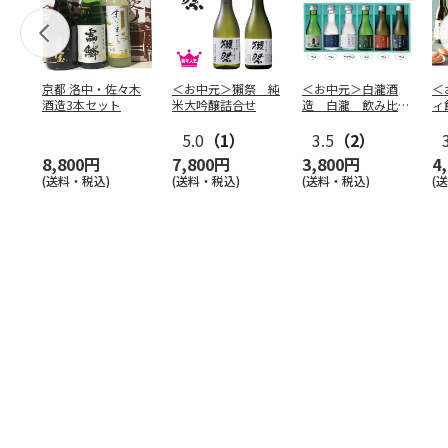
京都 洛中・佐々木
＜お中元＞獺祭 純
＜お中元＞白瀧酒
＜
酒造3本セット
米大吟醸詰合せ
造 白瀧 飲み比べ
ィ
セット
5.0
（1）
3.5
（2）
8,800円
7,800円
3,800円
4
(送料・税込)
(送料・税込)
(送料・税込)
(