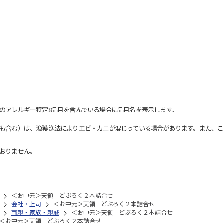
のアレルギー特定8品目を含んでいる場合に品目名を表示します。
も含む）は、漁獲漁法によりエビ・カニが混じっている場合があります。また、こ
おりません。
＜お中元＞天領 どぶろく２本詰合せ
会社・上司
＜お中元＞天領 どぶろく２本詰合せ
両親・家族・親戚
＜お中元＞天領 どぶろく２本詰合せ
＜お中元＞天領 どぶろく２本詰合せ