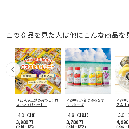
この商品を見た人は他にこんな商品を
「20点以上詰め合わせ！ロ
＜お中元＞新つぶらなオー
＜お中
スおたすけセット」
ルスターズ
アムオ
4.0
（18）
4.8
（191）
5.0
（
3,980円
3,780円
4,99
(送料・税込)
(送料・税込)
(送料・