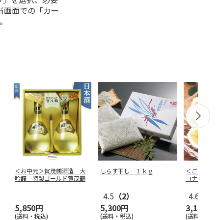
当画面での「カー
。
＜お中元＞賀茂鶴酒造 大
しらす干し １ｋｇ
＜ご自宅用
吟醸 特製ゴールド賀茂鶴
コナツ）家
4.5
（2）
4.6
（15
5,850円
5,300円
3,140円
(送料・税込)
(送料・税込)
(送料・税込)