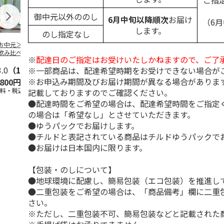
ご指
御中元以外ののし
6月中旬以降順次
お届け
（6
します。
のし指定なし
お中元＞バラエテ
TAKANOME 火入れ
＜お中元＞獺祭 純
＜お中元＞越
飲み比べ
≪数量限定≫ショッ
米大吟醸磨き二割三
純米大吟醸 
※
配達日のご指定はお受けいたしかねますので、ご了
プバッグなし
分
田錦
3.0
（1）
5.0
（1）
※一部商品は、配達希望時期をお受けできない場合が
※お申込み期間及びお届け期間が異なる場合がありま
,800円
18,700円
8,980円
3,500円
送料・税込)
(送料・税込)
(送料・税込)
(送料・税込)
記載しておりますのでご確認ください。
●配達時間をご希望の場合は、配達希望時間をご指定
の場合は「希望なし」とさせていただきます。
●ゆうパックでお届けします。
●チルドと表記されている商品はチルドゆうパックで
●お届けは日本国内に限ります。
【包装・のしについて】
●地球環境に配慮し、簡易包装（エコ包装）を推進し
●二重包装をご希望の場合は、「商品備考」欄に二重
さい。
※ただし、二重包装不可、簡易包装などと記載された