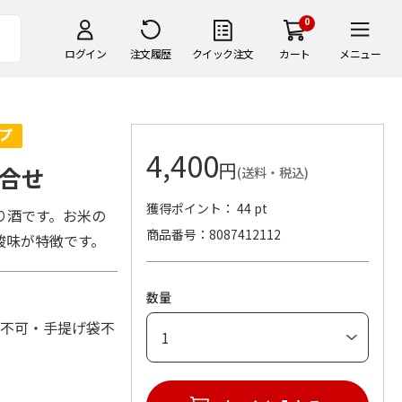
0
ログイン
注文履歴
クイック注文
カート
メニュー
4,400
円
合せ
(送料・税込)
獲得ポイント： 44 pt
り酒です。お米の
商品番号
8087412112
酸味が特徴です。
数量
れ不可・手提げ袋不