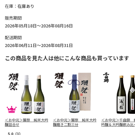
在庫
在庫あり
販売期間
2026年05月18日～2026年08月16日
配送期間
2026年06月11日～2026年08月31日
この商品を見た人は他にこんな商品も買っています
＜お中元＞獺祭 純米大吟
＜お中元＞獺祭 純米大吟
＜お中元＞千曲錦 
醸詰合せ
醸磨き二割三分
吟醸＆大吟醸飲み比
5.0
（1）