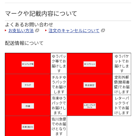
マークや記載内容について
よくあるお問い合わせ
お支払い方法
注文のキャンセルについて
配送情報について
ゆうパッ
ゆうパケ
ク等でお
ットでお
届けしま
届けしま
す
す
チルドゆ
定形外郵
うパック
便(簡易書
でお届け
留)でお届
します
けします
冷凍ゆう
レターパ
パックで
ックライ
お届けし
トでお届
ます。
けします
佐川急便
でのお届
けとなり
ます