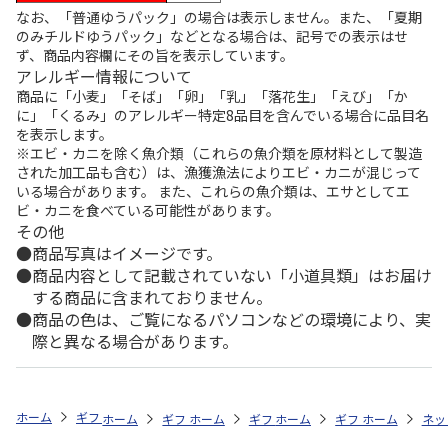
なお、「普通ゆうパック」の場合は表示しません。また、「夏期
のみチルドゆうパック」などとなる場合は、記号での表示はせ
ず、商品内容欄にその旨を表示しています。
アレルギー情報について
商品に「小麦」「そば」「卵」「乳」「落花生」「えび」「か
に」「くるみ」のアレルギー特定8品目を含んでいる場合に品目名
を表示します。
※エビ・カニを除く魚介類（これらの魚介類を原材料として製造
された加工品も含む）は、漁獲漁法によりエビ・カニが混じって
いる場合があります。 また、これらの魚介類は、エサとしてエ
ビ・カニを食べている可能性があります。
その他
商品写真はイメージです。
商品内容として記載されていない「小道具類」はお届け
する商品に含まれておりません。
商品の色は、ご覧になるパソコンなどの環境により、実
際と異なる場合があります。
ホーム
ギフトストア
お中元・夏ギフト特集 2026
贈る相手から探す
ホーム
ギフトストア
ホーム
ギフトストア
お中元・夏ギフト特集 2026
ホーム
ギフトストア
お中元・夏ギフト特集
ホーム
ネッ
お
贈