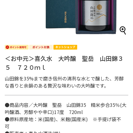
＜お中元＞喜久水 大吟醸 聖岳 山田錦３
５ ７２０ｍｌ
山田錦を35%まで磨き信州の清冽な水とで醸した、芳醇
な香りと余韻のある贅沢な味わいの大吟醸です。
●商品内容／大吟醸 聖岳 山田錦35 精米歩合35％(大
吟醸酒、芳醇やや辛口)17度 720ml
●原料原産地：米(国産)、米麹(国産米) ※手提げ袋不
可