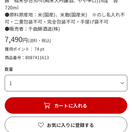
錦 精米歩合50％(純米大吟醸酒、やや辛口)16度 各
720ml
●原料原産地：米(国産)、米麹(国産米) ※のし名入れ不
可・二重包装不可・完全包装不可・手提げ袋不可
●販売者：千曲錦酒造(株)
7,490
円
(送料・税込)
獲得ポイント： 74 pt
商品番号
8087411613
数量
1
カートに入れる
お気に入りに登録する