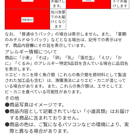
お届けし
トでお届
ます。
けします
佐川急便
でのお届
けとなり
ます
なお、「普通ゆうパック」の場合は表示しません。また、「夏期
のみチルドゆうパック」などとなる場合は、記号での表示はせ
ず、商品内容欄にその旨を表示しています。
アレルギー情報について
商品に「小麦」「そば」「卵」「乳」「落花生」「えび」「か
に」「くるみ」のアレルギー特定8品目を含んでいる場合に品目名
を表示します。
※エビ・カニを除く魚介類（これらの魚介類を原材料として製造
された加工品も含む）は、漁獲漁法によりエビ・カニが混じって
いる場合があります。 また、これらの魚介類は、エサとしてエ
ビ・カニを食べている可能性があります。
その他
商品写真はイメージです。
商品内容として記載されていない「小道具類」はお届け
する商品に含まれておりません。
商品の色は、ご覧になるパソコンなどの環境により、実
際と異なる場合があります。