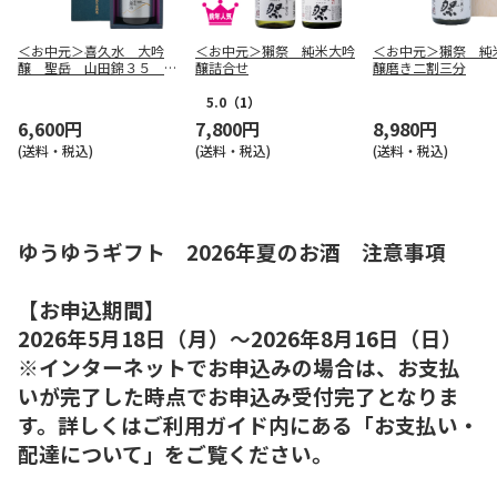
＜お中元＞喜久水 大吟
＜お中元＞獺祭 純米大吟
＜お中元＞獺祭 純
醸 聖岳 山田錦３５ ７
醸詰合せ
醸磨き二割三分
２０ｍｌ
5.0
（1）
6,600円
7,800円
8,980円
(送料・税込)
(送料・税込)
(送料・税込)
ゆうゆうギフト 2026年夏のお酒 注意事項
【お申込期間】
2026年5月18日（月）～2026年8月16日（日）
※インターネットでお申込みの場合は、お支払
いが完了した時点でお申込み受付完了となりま
す。詳しくはご利用ガイド内にある「お支払い・
配達について」をご覧ください。