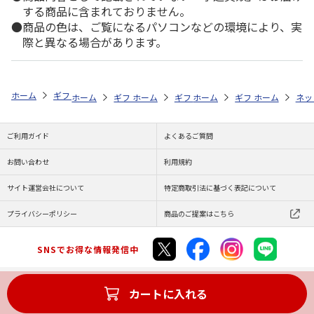
する商品に含まれておりません。
商品の色は、ご覧になるパソコンなどの環境により、実
際と異なる場合があります。
ホーム
ギフトストア
お中元・夏ギフト特集 2026
贈る相手から探す
ホーム
ギフトストア
ホーム
ギフトストア
お中元・夏ギフト特集 2026
ホーム
ギフトストア
お中元・夏ギフト特集
ホーム
ネッ
お
贈
ご利用ガイド
よくあるご質問
お問い合わせ
利用規約
サイト運営会社について
特定商取引法に基づく表記について
プライバシーポリシー
商品のご提案はこちら
SNSでお得な情報発信中
カートに入れる
Copyright (C) JAPAN POST Co.,Ltd. All Rights Reserved.