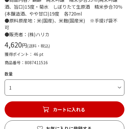
酒、旨口)15度・菊水 しぼりたて生原酒 精米歩合70％
(本醸造酒、やや甘口)19度 各720ml
●原料原産地：米(国産)、米麹(国産米) ※手提げ袋不
可
●販売者：(株)ハリカ
4,620
円
(送料・税込)
獲得ポイント： 46 pt
商品番号
8087411516
数量
1
カートに入れる
お気に入りに登録する