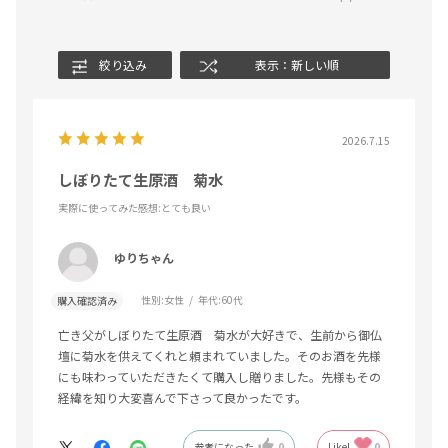
絞り込み
表示：新しい順
2026.7.15
しぼりたて生原酒 菊水
実際に使ってみた感想
:とても良い
ゆりちゃん
性別:
女性
年代:
60代
購入確認済み
亡き父がしぼりたて生原酒 菊水が大好きで、生前から御仏
壇に菊水を供えてくれと頼まれていました。そのお酒を先様
にも味わっていただきたくて購入し贈りました。先様もその
経緯を知り大変喜んで下さって良かったです。
参考になった
0
Like!
0