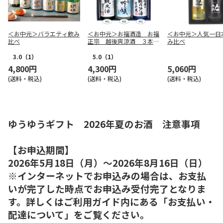
＜お中元＞バラエティ飲み
＜お中元＞お福酒造 お福
＜お中元＞人気一日
比べ
正宗 越後爽涼酒 ３本セ
み比べ
ット
3.0
（1）
5.0
（1）
4,800円
4,300円
5,060円
(送料・税込)
(送料・税込)
(送料・税込)
ゆうゆうギフト 2026年夏のお酒 注意事項
【お申込期間】
2026年5月18日（月）～2026年8月16日（日）
※インターネットでお申込みの場合は、お支払
いが完了した時点でお申込み受付完了となりま
す。詳しくはご利用ガイド内にある「お支払い・
配達について」をご覧ください。