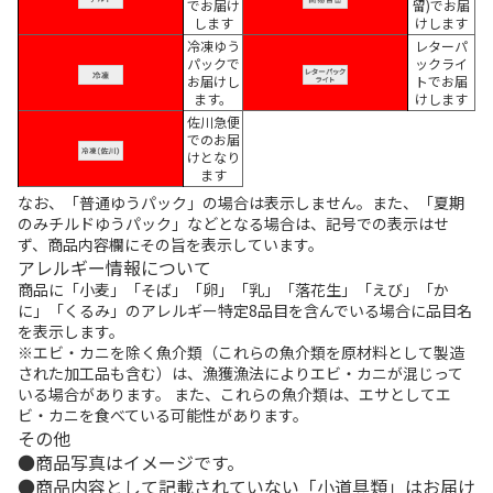
でお届け
留)でお届
します
けします
冷凍ゆう
レターパ
パックで
ックライ
お届けし
トでお届
ます。
けします
佐川急便
でのお届
けとなり
ます
なお、「普通ゆうパック」の場合は表示しません。また、「夏期
のみチルドゆうパック」などとなる場合は、記号での表示はせ
ず、商品内容欄にその旨を表示しています。
アレルギー情報について
商品に「小麦」「そば」「卵」「乳」「落花生」「えび」「か
に」「くるみ」のアレルギー特定8品目を含んでいる場合に品目名
を表示します。
※エビ・カニを除く魚介類（これらの魚介類を原材料として製造
された加工品も含む）は、漁獲漁法によりエビ・カニが混じって
いる場合があります。 また、これらの魚介類は、エサとしてエ
ビ・カニを食べている可能性があります。
その他
商品写真はイメージです。
商品内容として記載されていない「小道具類」はお届け