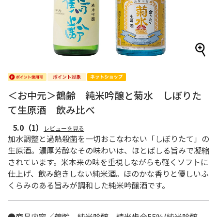
＜お中元＞鶴齢 純米吟醸と菊水 しぼりた
て生原酒 飲み比べ
5.0
（1）
レビューを見る
加水調整と過熱殺菌を一切おこなわない「しぼりたて」の
生原酒。濃厚芳醇なその味わいは、ほとばしる旨みで凝縮
されています。米本来の味を重視しながらも軽くソフトに
仕上げ、飲み飽きしない純米酒。ほのかな香りと優しいふ
くらみのある旨みが調和した純米吟醸酒です。
●商品内容／鶴齢 純米吟醸 精米歩合55％(純米吟醸