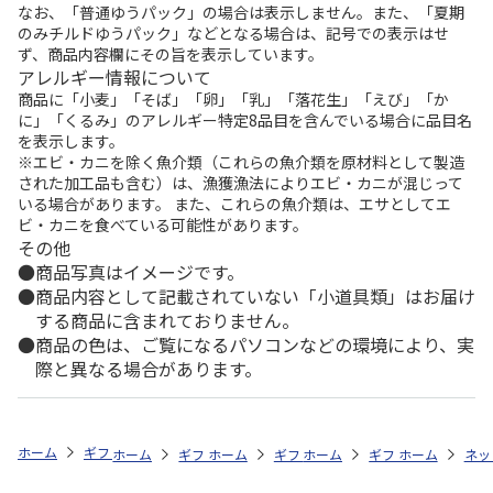
なお、「普通ゆうパック」の場合は表示しません。また、「夏期
のみチルドゆうパック」などとなる場合は、記号での表示はせ
ず、商品内容欄にその旨を表示しています。
アレルギー情報について
商品に「小麦」「そば」「卵」「乳」「落花生」「えび」「か
に」「くるみ」のアレルギー特定8品目を含んでいる場合に品目名
を表示します。
※エビ・カニを除く魚介類（これらの魚介類を原材料として製造
された加工品も含む）は、漁獲漁法によりエビ・カニが混じって
いる場合があります。 また、これらの魚介類は、エサとしてエ
ビ・カニを食べている可能性があります。
その他
商品写真はイメージです。
商品内容として記載されていない「小道具類」はお届け
する商品に含まれておりません。
商品の色は、ご覧になるパソコンなどの環境により、実
際と異なる場合があります。
ホーム
ギフトストア
お中元・夏ギフト特集 2026
贈る相手から探す
ホーム
ギフトストア
ホーム
ギフトストア
お中元・夏ギフト特集 2026
ホーム
ギフトストア
お中元・夏ギフト特集
ホーム
ネッ
お
贈