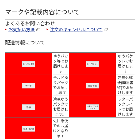
マークや記載内容について
よくあるお問い合わせ
お支払い方法
注文のキャンセルについて
配送情報について
ゆうパッ
ゆうパケ
ク等でお
ットでお
届けしま
届けしま
す
す
チルドゆ
定形外郵
うパック
便(簡易書
でお届け
留)でお届
します
けします
冷凍ゆう
レターパ
パックで
ックライ
お届けし
トでお届
ます。
けします
佐川急便
でのお届
けとなり
ます