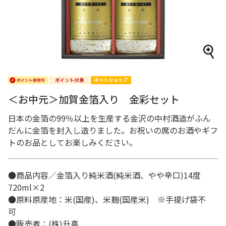
＜お中元＞加賀金箔入り 金彩セット
日本の金箔の99％以上を生産する金沢の中村酒造がふん
だんに金箔を封入し造りました。お祝いの席のお酒やギフ
トのお品としてお楽しみください。
●商品内容／金箔入り純米酒(純米酒、やや辛口)14度
720ml×2
●原料原産地：米(国産)、米麹(国産米) ※手提げ袋不
可
●販売者：(株)升喜