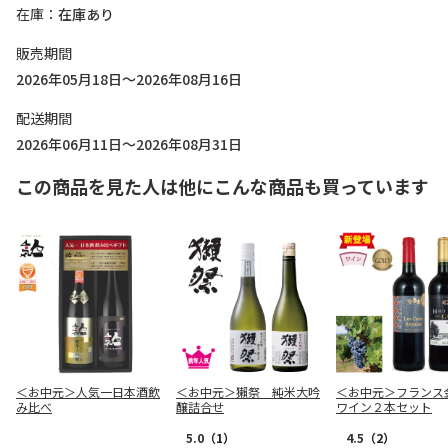
在庫
在庫あり
販売期間
2026年05月18日～2026年08月16日
配送期間
2026年06月11日～2026年08月31日
この商品を見た人は他にこんな商品も買っています
＜お中元＞人気一日本酒飲
＜お中元＞獺祭 純米大吟
＜お中元＞フランス
み比べ
醸詰合せ
ワイン２本セット
5.0
（1）
4.5
（2）