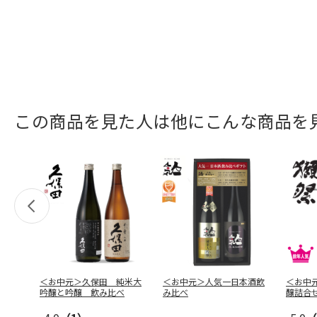
この商品を見た人は他にこんな商品を
＜お中元＞久保田 純米大
＜お中元＞人気一日本酒飲
＜お中
吟醸と吟醸 飲み比べ
み比べ
醸詰合