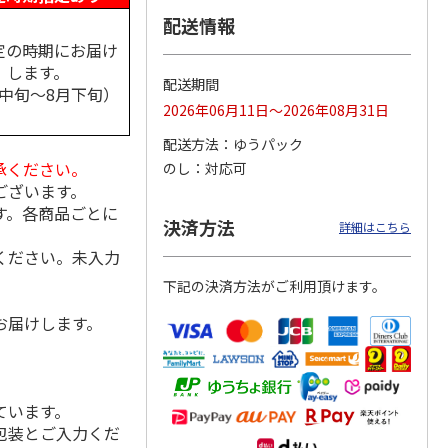
配送情報
定の時期にお届け
します。
配送期間
祭 純
＜お中元＞久保田
＜お中元＞人気一日
＜お中元＞沢の鶴
月中旬～8月下旬）
二割三
純米大吟醸と吟醸
本酒飲み比べ
新感覚日本酒３品セ
2026年06月11日～2026年08月31日
飲み比べ
ット（おちょこ付）
4.0
（1）
5.0
（2）
配送方法
ゆうパック
5,650円
5,060円
3,190円
承ください。
のし
対応可
(送料・税込)
(送料・税込)
(送料・税込)
ございます。
す。各商品ごとに
決済方法
詳細はこちら
ください。未入力
下記の決済方法がご利用頂けます。
お届けします。
ています。
包装とご入力くだ