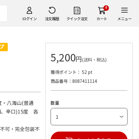
0
ログイン
注文履歴
クイック注文
カート
メニュー
5,200
円
(送料・税込)
獲得ポイント： 52 pt
商品番号
8087411114
度・八海山(普通
数量
、辛口)15度 各
れ不可・完全包装不