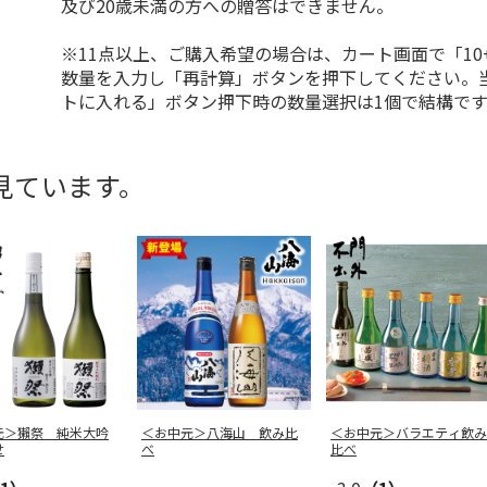
及び20歳未満の方への贈答はできません。
※11点以上、ご購入希望の場合は、カート画面で「10
数量を入力し「再計算」ボタンを押下してください。
トに入れる」ボタン押下時の数量選択は1個で結構です
見ています。
元＞獺祭 純米大吟
＜お中元＞八海山 飲み比
＜お中元＞バラエティ飲み
せ
べ
比べ