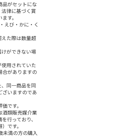
商品がセットにな
、法律に基づく賞
います。
生・えび・かに・く
超えた際は数量超
届けができない場
が使用されていた
場合がありますの
た、同一商品を同
ございますのであ
評価です。
は酒類販売媒介業
務を行っており、
得）です。
0歳未満の方の購入