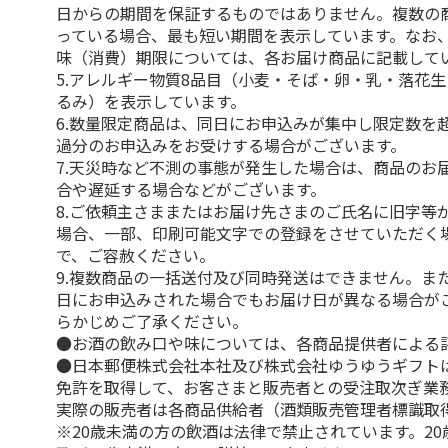
日からの期間を保証するものではありません。複数の
っている場合、最も短い期間を表示しています。なお
味（消費）期限については、各お届け商品に記載して
5.アレルギー物質8品目（小麦・そば・卵・乳・落花
るみ）を表示しています。
6.数量限定商品は、同日にお申込みが集中し限定数を
過分のお申込みをお受けする場合がございます。
7.天災時など不測の事態が発生した場合は、商品のお
合や遅延する場合などがございます。
8.ご依頼主さままたはお届け先さまのご氏名に旧字等
場合、一部、印刷可能文字での登録をさせていただく
で、ご容赦ください。
9.複数商品の一括送付及び同時発送はできません。ま
日にお申込みされた場合でもお届け日が異なる場合が
らかじめご了承ください。
●お酒の飲み口や味については、各商品提供者による
●日本郵便株式会社本社及び株式会社ゆうゆうギフト
免許を取得して、お客さまと販売者との受注取次ぎ業
実際の販売者は各商品供給者（酒類販売管理者標識取
※20歳未満の方の飲酒は法律で禁止されています。2