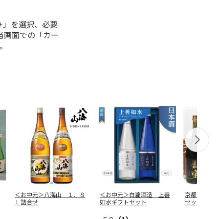
+」を選択、必要
当画面での「カー
。
＜お中元＞八海山 １．８
＜お中元＞白瀧酒造 上善
京都 洛中・
Ｌ詰合せ
如水ギフトセット
セット