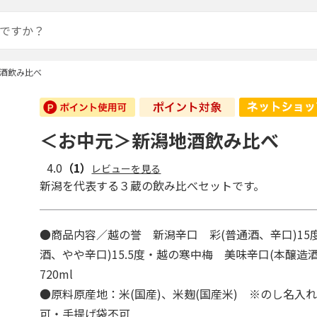
酒飲み比べ
＜お中元＞新潟地酒飲み比べ
4.0
（1）
レビューを見る
新潟を代表する３蔵の飲み比べセットです。
●商品内容／越の誉 新潟辛口 彩(普通酒、辛口)15
酒、やや辛口)15.5度・越の寒中梅 美味辛口(本醸造酒
720ml
●原料原産地：米(国産)、米麹(国産米) ※のし名入
可・手提げ袋不可