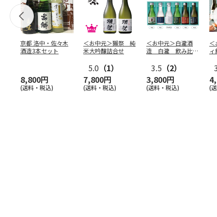
京都 洛中・佐々木
＜お中元＞獺祭 純
＜お中元＞白瀧酒
＜
酒造3本セット
米大吟醸詰合せ
造 白瀧 飲み比べ
ィ
セット
5.0
（1）
3.5
（2）
8,800円
7,800円
3,800円
4
(送料・税込)
(送料・税込)
(送料・税込)
(