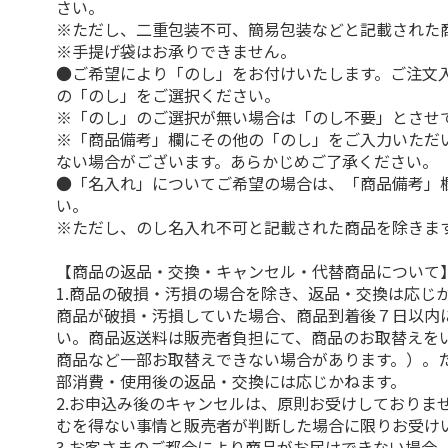
さい。
※ただし、二重包装不可、簡易包装などと記載された
※手提げ袋はお承りできません。
●ご希望により「のし」をお付けいたします。ご注文
の「のし」をご選択ください。
※「のし」のご選択が無い場合は「のし不要」とさせ
※「商品備考」欄にその他の「のし」をご入力いただ
ない場合がございます。あらかじめご了承ください。
●「名入れ」についてご希望の場合は、「商品備考」
い。
※ただし、のし名入れ不可と記載された商品を除きま
【商品の返品・交換・キャンセル・代替商品について
1.商品の破損・汚損の場合を除き、返品・交換は応じ
商品が破損・汚損していた場合、商品到着後７日以内
い。商品返送料は販売者負担にて、商品のお取替えを
商品など一部お取替えできない場合があります。）。
部消費・使用後の返品・交換には応じかねます。
2.お申込み後のキャンセルは、原則お受けしておりま
むを得ない事情と販売者が判断した場合に限りお受け
3.お客さまのご都合により商品がお届けできない場合