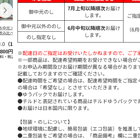
7月上旬以降順次
お届け
御中元のし
します。
ご指
御中元以外ののし
6月中旬以降順次
お届け
お中元＞バラエテ
TAKANOME 火入れ
＜お中元＞越乃雪椿
＜お中元＞獺
（6
飲み比べ
≪数量限定≫ショッ
純米大吟醸 特Ａ山
米大吟醸磨き
します。
のし指定なし
プバッグなし
田錦
分
3.0
（1）
5.0
（1）
,800円
18,700円
3,500円
8,980円
※
配達日のご指定はお受けいたしかねますので、ご了
送料・税込)
(送料・税込)
(送料・税込)
(送料・税込)
※一部商品は、配達希望時期をお受けできない場合が
※お申込み期間及びお届け期間が異なる場合がありま
記載しておりますのでご確認ください。
●配達時間をご希望の場合は、配達希望時間をご指定
の場合は「希望なし」とさせていただきます。
●ゆうパックでお届けします。
●チルドと表記されている商品はチルドゆうパックで
●お届けは日本国内に限ります。
【包装・のしについて】
●地球環境に配慮し、簡易包装（エコ包装）を推進し
●二重包装をご希望の場合は、「商品備考」欄に二重