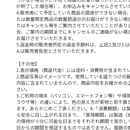
が終了した場合等）、お申込みをキャンセルさせてい
4.販売者にて予定していた商品の調達ができない場合
たは数量限定商品の数量超過分のお届けができない場
たはキャンセル等をご案内させていただくことがあり
合、ご案内の期限までにキャンセルのご連絡がない場
お届けさせていただきます。
5.返金時の販売者所定の返金手数料は、上記2.及び3.
4.は販売者負担とさせていただきます。
【その他】
1.表示価格（商品代金）には送料・消費税が含まれて
2.商品写真はイメージです。使用している盛りつけの
内容に含まれていませんので、商品内容をお確かめの
さい。
3.ご利用の端末（パソコン、スマートフォン等）や環
ラウザ等）の違いにより、色の見え方が実物と若干異
ます。あらかじめご了承ください。4.「消費期間」は
ら安全に召し上がれる日まで、「賞味期間」は製造（
の保持が十分に可能な日までをそれぞれ期間で表示し
日からの期間を保証するものではありません。複数の