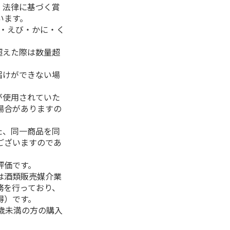
、法律に基づく賞
います。
生・えび・かに・く
超えた際は数量超
届けができない場
が使用されていた
場合がありますの
た、同一商品を同
ございますのであ
評価です。
は酒類販売媒介業
務を行っており、
得）です。
0歳未満の方の購入