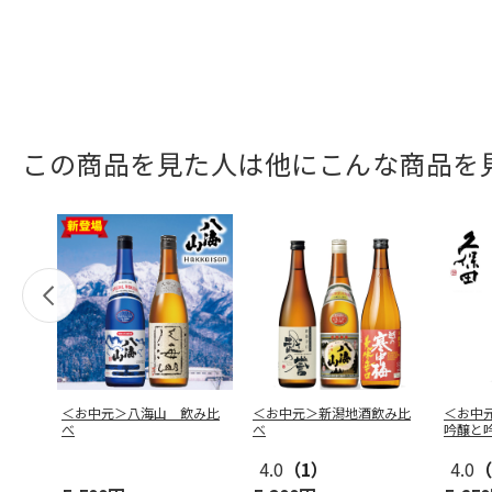
この商品を見た人は他にこんな商品を
＜お中元＞八海山 飲み比
＜お中元＞新潟地酒飲み比
＜お中
べ
べ
吟醸と
4.0
（1）
4.0
（