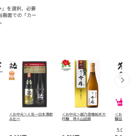
+」を選択、必要
当画面での「カー
。
＜お中元＞人気一日本酒飲
＜お中元＞越乃雪椿純米大
＜お中元＞
み比べ
吟醸 特Ａ山田錦
醸詰合せ
5.0
（1）