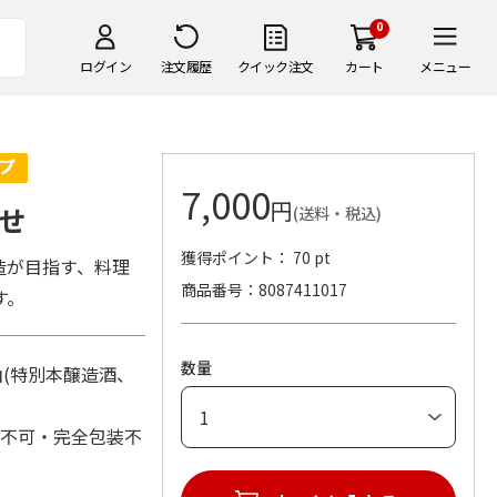
0
ログイン
注文履歴
クイック注文
カート
メニュー
7,000
円
せ
(送料・税込)
獲得ポイント： 70 pt
造が目指す、料理
商品番号
8087411017
す。
数量
山(特別本醸造酒、
れ不可・完全包装不