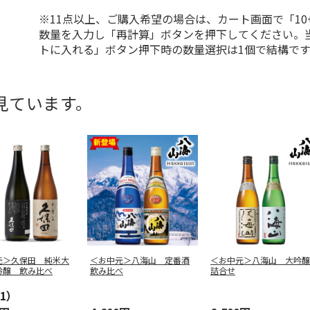
※11点以上、ご購入希望の場合は、カート画面で「10
数量を入力し「再計算」ボタンを押下してください。
トに入れる」ボタン押下時の数量選択は1個で結構です
見ています。
元＞久保田 純米大
＜お中元＞八海山 定番酒
＜お中元＞八海山 大吟醸
吟醸 飲み比べ
飲み比べ
詰合せ
1）