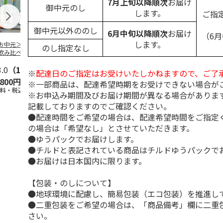
7月上旬以降順次
お届け
御中元のし
します。
ご指
御中元以外ののし
6月中旬以降順次
お届け
（6
します。
お中元＞バラエテ
TAKANOME 火入れ
＜お中元＞獺祭 純
＜お中元＞越
のし指定なし
飲み比べ
≪数量限定≫ショッ
米大吟醸磨き二割三
純米大吟醸 
プバッグなし
分
田錦
3.0
（1）
5.0
（1）
※
配達日のご指定はお受けいたしかねますので、ご了
,800円
18,700円
8,980円
3,500円
※一部商品は、配達希望時期をお受けできない場合が
送料・税込)
(送料・税込)
(送料・税込)
(送料・税込)
※お申込み期間及びお届け期間が異なる場合がありま
記載しておりますのでご確認ください。
●配達時間をご希望の場合は、配達希望時間をご指定
の場合は「希望なし」とさせていただきます。
●ゆうパックでお届けします。
●チルドと表記されている商品はチルドゆうパックで
●お届けは日本国内に限ります。
【包装・のしについて】
●地球環境に配慮し、簡易包装（エコ包装）を推進し
●二重包装をご希望の場合は、「商品備考」欄に二重
さい。