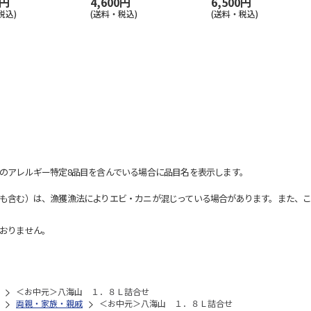
0円
4,600円
6,500円
税込)
(送料・税込)
(送料・税込)
のアレルギー特定8品目を含んでいる場合に品目名を表示します。
も含む）は、漁獲漁法によりエビ・カニが混じっている場合があります。また、こ
おりません。
＜お中元＞八海山 １．８Ｌ詰合せ
両親・家族・親戚
＜お中元＞八海山 １．８Ｌ詰合せ