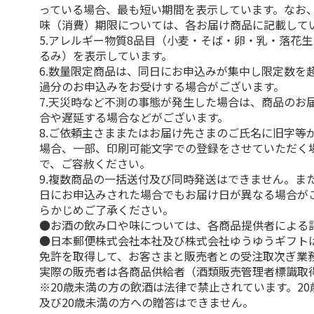
っている場合、最も短い期間を表示しています。なお
味（消費）期限については、各お届け商品に記載して
5.アレルギー物質8品目（小麦・そば・卵・乳・落花
るみ）を表示しています。
6.数量限定商品は、同日にお申込みが集中し限定数を
過分のお申込みをお受けする場合がございます。
7.天災時など不測の事態が発生した場合は、商品のお
合や遅延する場合などがございます。
8.ご依頼主さままたはお届け先さまのご氏名に旧字等
場合、一部、印刷可能文字での登録をさせていただく
で、ご容赦ください。
9.複数商品の一括送付及び同時発送はできません。ま
日にお申込みされた場合でもお届け日が異なる場合が
らかじめご了承ください。
●お酒の飲み口や味については、各商品提供者による
●日本郵便株式会社本社及び株式会社ゆうゆうギフト
免許を取得して、お客さまと販売者との受注取次ぎ業
実際の販売者は各商品供給者（酒類販売管理者標識取
※20歳未満の方の飲酒は法律で禁止されています。2
及び20歳未満の方への贈答はできません。