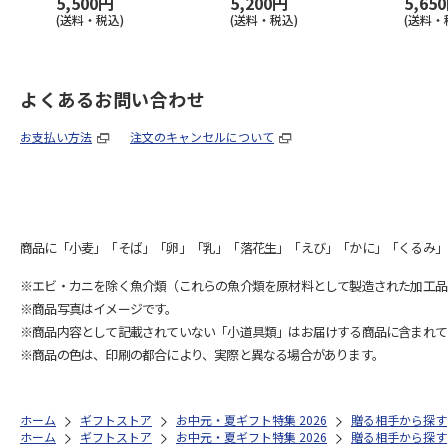
5,500円
5,200円
5,65
(送料・税込)
(送料・税込)
(送料・
よくあるお問い合わせ
お支払い方法
注文のキャンセルについて
商品に「小麦」「そば」「卵」「乳」「落花生」「えび」「かに」「くるみ」
※エビ・カニを除く魚介類（これらの魚介類を原材料として製造された加工品
※商品写真はイメージです。
※商品内容として記載されていない「小道具類」はお届けする商品に含まれて
※商品の色は、印刷の都合により、実際と異なる場合があります。
ホーム
ギフトストア
お中元・夏ギフト特集 2026
贈る相手から探す
ホーム
ギフトストア
お中元・夏ギフト特集 2026
贈る相手から探す