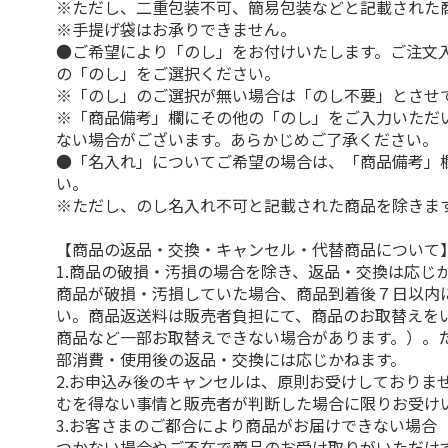
※ただし、二重包装不可、簡易包装などと記載された
※手提げ袋はお承りできません。
●ご希望により「のし」をお付けいたします。ご注文
の「のし」をご選択ください。
※「のし」のご選択が無い場合は「のし不要」とさせ
※「商品備考」欄にその他の「のし」をご入力いただ
ない場合がございます。あらかじめご了承ください。
●「名入れ」についてご希望の場合は、「商品備考」
い。
※ただし、のし名入れ不可と記載された商品を除きま
【商品の返品・交換・キャンセル・代替商品について
1.商品の破損・汚損の場合を除き、返品・交換は応じ
商品が破損・汚損していた場合、商品到着後７日以内
い。商品返送料は販売者負担にて、商品のお取替えを
商品など一部お取替えできない場合があります。）。
部消費・使用後の返品・交換には応じかねます。
2.お申込み後のキャンセルは、原則お受けしておりま
むを得ない事情と販売者が判断した場合に限りお受け
3.お客さまのご都合により商品がお届けできない場合
つかない場合やご不在で商品のお受け取りがいただけ