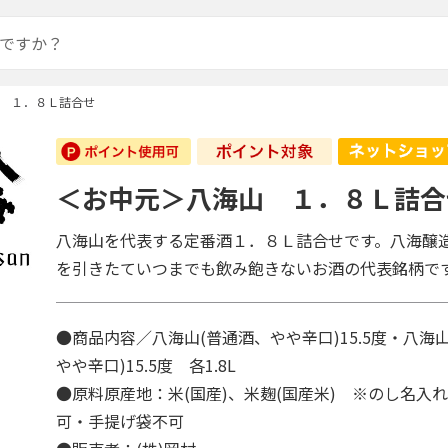
 １．８Ｌ詰合せ
＜お中元＞八海山 １．８Ｌ詰合
八海山を代表する定番酒１．８Ｌ詰合せです。八海醸
を引きたていつまでも飲み飽きないお酒の代表銘柄で
●商品内容／八海山(普通酒、やや辛口)15.5度・八海
やや辛口)15.5度 各1.8L
●原料原産地：米(国産)、米麹(国産米) ※のし名入
可・手提げ袋不可