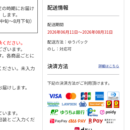
配送情報
定の時期にお届け
します。
月中旬～8月下旬）
配送期間
乃雪椿
＜お中元＞久保田
＜お中元＞人気一日
＜お中元＞沢の鶴
特Ａ山
純米大吟醸と吟醸
本酒飲み比べ
新感覚日本酒３品セ
2026年06月11日～2026年08月31日
飲み比べ
ット（おちょこ付）
4.0
（1）
5.0
（2）
配送方法
ゆうパック
承ください。
5,650円
5,060円
3,190円
ございます。
のし
対応可
(送料・税込)
(送料・税込)
(送料・税込)
す。各商品ごとに
決済方法
詳細はこちら
ください。未入力
下記の決済方法がご利用頂けます。
お届けします。
ています。
包装とご入力くだ