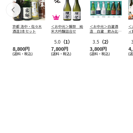
京都 洛中・佐々木
＜お中元＞獺祭 純
＜お中元＞白瀧酒
＜
酒造3本セット
米大吟醸詰合せ
造 白瀧 飲み比べ
ィ
セット
5.0
（1）
3.5
（2）
8,800円
7,800円
3,800円
4
(送料・税込)
(送料・税込)
(送料・税込)
(