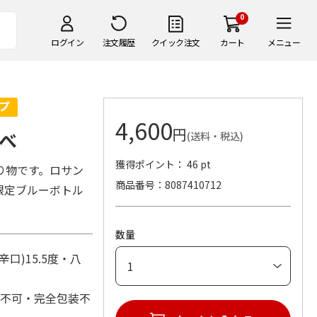
0
ログイン
注文履歴
クイック注文
カート
メニュー
4,600
円
べ
(送料・税込)
獲得ポイント： 46 pt
り物です。ロサン
商品番号
8087410712
限定ブルーボトル
数量
)15.5度・八
れ不可・完全包装不