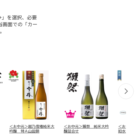
+」を選択、必要
当画面での「カー
。
＜お中元＞越乃雪椿純米大
＜お中元＞獺祭 純米大吟
＜お中元＞
吟醸 特Ａ山田錦
醸詰合せ
如水ギフト