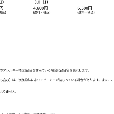
1）
3.0
（1）
0円
4,800円
6,500円
税込)
(送料・税込)
(送料・税込)
のアレルギー特定8品目を含んでいる場合に品目名を表示します。
も含む）は、漁獲漁法によりエビ・カニが混じっている場合があります。また、こ
おりません。
＜お中元＞八海山 定番酒飲み比べ