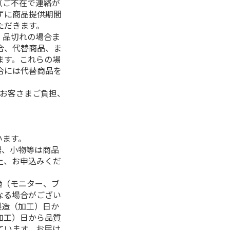
（ご不在で連絡が
ずに商品提供期間
ただきます。
、品切れの場合ま
合、代替商品、ま
ます。これらの場
合には代替商品を
はお客さまご負担、
います。
器、小物等は商品
上、お申込みくだ
境（モニター、ブ
なる場合がござい
製造（加工）日か
加工）日から品質
ています。お届け