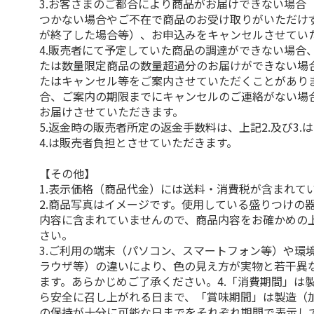
3.お客さまのご都合により商品がお届けできない場合
つかない場合やご不在で商品のお受け取りがいただけ
が終了した場合等）、お申込みをキャンセルさせてい
4.販売者にて予定していた商品の調達ができない場合
たは数量限定商品の数量超過分のお届けができない場
たはキャンセル等をご案内させていただくことがあり
合、ご案内の期限までにキャンセルのご連絡がない場
お届けさせていただきます。
5.返金時の販売者所定の返金手数料は、上記2.及び3.
4.は販売者負担とさせていただきます。
【その他】
1.表示価格（商品代金）には送料・消費税が含まれて
2.商品写真はイメージです。使用している盛りつけの
内容に含まれていませんので、商品内容をお確かめの
さい。
3.ご利用の端末（パソコン、スマートフォン等）や環
ラウザ等）の違いにより、色の見え方が実物と若干異
ます。あらかじめご了承ください。4.「消費期間」は
ら安全に召し上がれる日まで、「賞味期間」は製造（
の保持が十分に可能な日までをそれぞれ期間で表示し