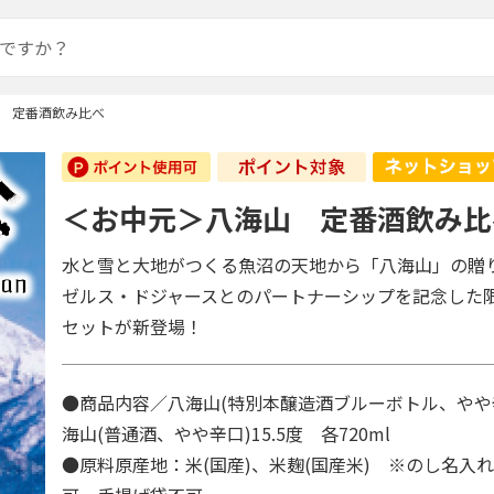
 定番酒飲み比べ
＜お中元＞八海山 定番酒飲み比
水と雪と大地がつくる魚沼の天地から「八海山」の贈
ゼルス・ドジャースとのパートナーシップを記念した
セットが新登場！
●商品内容／八海山(特別本醸造酒ブルーボトル、やや辛口
海山(普通酒、やや辛口)15.5度 各720ml
●原料原産地：米(国産)、米麹(国産米) ※のし名入