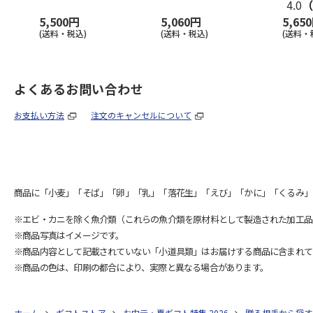
4.0
（
5,500円
5,060円
5,65
(送料・税込)
(送料・税込)
(送料・
よくあるお問い合わせ
お支払い方法
注文のキャンセルについて
商品に「小麦」「そば」「卵」「乳」「落花生」「えび」「かに」「くるみ」
※エビ・カニを除く魚介類（これらの魚介類を原材料として製造された加工品
※商品写真はイメージです。
※商品内容として記載されていない「小道具類」はお届けする商品に含まれて
※商品の色は、印刷の都合により、実際と異なる場合があります。
ホーム
ギフトストア
お中元・夏ギフト特集 2026
贈る相手から探す