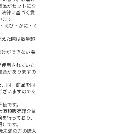
商品がセットにな
、法律に基づく賞
います。
生・えび・かに・く
超えた際は数量超
届けができない場
が使用されていた
場合がありますの
た、同一商品を同
ございますのであ
評価です。
は酒類販売媒介業
務を行っており、
得）です。
0歳未満の方の購入