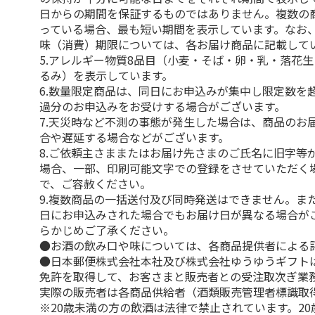
日からの期間を保証するものではありません。複数の
っている場合、最も短い期間を表示しています。なお
味（消費）期限については、各お届け商品に記載して
5.アレルギー物質8品目（小麦・そば・卵・乳・落花
るみ）を表示しています。
6.数量限定商品は、同日にお申込みが集中し限定数を
過分のお申込みをお受けする場合がございます。
7.天災時など不測の事態が発生した場合は、商品のお
合や遅延する場合などがございます。
8.ご依頼主さままたはお届け先さまのご氏名に旧字等
場合、一部、印刷可能文字での登録をさせていただく
で、ご容赦ください。
9.複数商品の一括送付及び同時発送はできません。ま
日にお申込みされた場合でもお届け日が異なる場合が
らかじめご了承ください。
●お酒の飲み口や味については、各商品提供者による
●日本郵便株式会社本社及び株式会社ゆうゆうギフト
免許を取得して、お客さまと販売者との受注取次ぎ業
実際の販売者は各商品供給者（酒類販売管理者標識取
※20歳未満の方の飲酒は法律で禁止されています。2