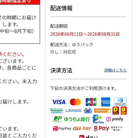
達時期指定あり
配送情報
定の時期にお届け
します。
配送期間
祭 純
＜お中元＞久保田
＜お中元＞人気一日
＜お中元＞沢の鶴
月中旬～8月下旬）
二割三
純米大吟醸と吟醸
本酒飲み比べ
新感覚日本酒３品セ
2026年06月11日～2026年08月31日
飲み比べ
ット（おちょこ付）
4.0
（1）
5.0
（2）
配送方法
ゆうパック
5,650円
5,060円
3,190円
のし
対応可
承ください。
(送料・税込)
(送料・税込)
(送料・税込)
ございます。
す。各商品ごとに
決済方法
詳細はこちら
ください。未入力
下記の決済方法がご利用頂けます。
お届けします。
ています。
包装とご入力くだ