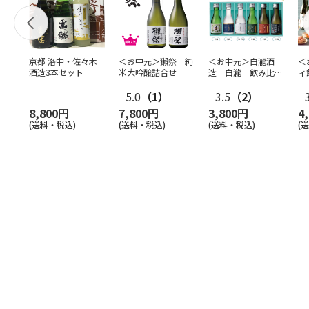
京都 洛中・佐々木
＜お中元＞獺祭 純
＜お中元＞白瀧酒
＜
酒造3本セット
米大吟醸詰合せ
造 白瀧 飲み比べ
ィ
セット
5.0
（1）
3.5
（2）
8,800円
7,800円
3,800円
4
(送料・税込)
(送料・税込)
(送料・税込)
(