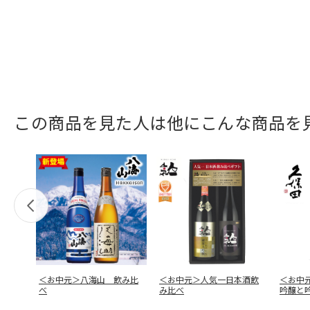
この商品を見た人は他にこんな商品を
＜お中元＞八海山 飲み比
＜お中元＞人気一日本酒飲
＜お中
べ
み比べ
吟醸と