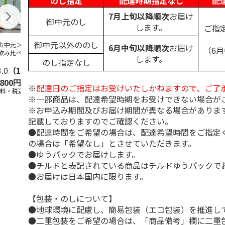
のし指定
配達時期指定なし
配
7月上旬以降順次
お届け
御中元のし
します。
ご指
御中元以外ののし
お中元＞バラエテ
TAKANOME 火入れ
＜お中元＞越乃雪椿
＜お中元＞獺
6月中旬以降順次
お届け
（6
飲み比べ
≪数量限定≫ショッ
純米大吟醸 特Ａ山
米大吟醸磨き
します。
のし指定なし
プバッグなし
田錦
分
3.0
（1）
5.0
（1）
,800円
18,700円
3,500円
8,980円
※
配達日のご指定はお受けいたしかねますので、ご了
送料・税込)
(送料・税込)
(送料・税込)
(送料・税込)
※一部商品は、配達希望時期をお受けできない場合が
※お申込み期間及びお届け期間が異なる場合がありま
記載しておりますのでご確認ください。
●配達時間をご希望の場合は、配達希望時間をご指定
の場合は「希望なし」とさせていただきます。
●ゆうパックでお届けします。
●チルドと表記されている商品はチルドゆうパックで
●お届けは日本国内に限ります。
【包装・のしについて】
●地球環境に配慮し、簡易包装（エコ包装）を推進し
●二重包装をご希望の場合は、「商品備考」欄に二重