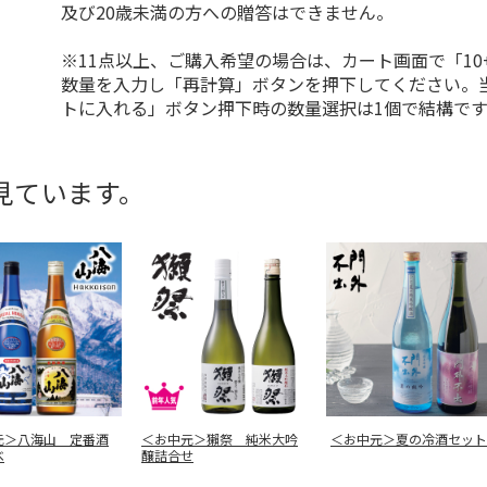
及び20歳未満の方への贈答はできません。
※11点以上、ご購入希望の場合は、カート画面で「10
数量を入力し「再計算」ボタンを押下してください。
トに入れる」ボタン押下時の数量選択は1個で結構です
見ています。
元＞八海山 定番酒
＜お中元＞獺祭 純米大吟
＜お中元＞夏の冷酒セット
べ
醸詰合せ