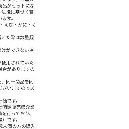
商品がセットにな
、法律に基づく賞
います。
生・えび・かに・く
超えた際は数量超
届けができない場
が使用されていた
場合がありますの
た、同一商品を同
ございますのであ
評価です。
は酒類販売媒介業
務を行っており、
得）です。
0歳未満の方の購入