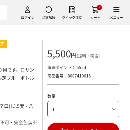
0
ログイン
注文履歴
クイック注文
カート
メニュー
5,500
円
(送料・税込)
獲得ポイント： 55 pt
り物です。ロサン
商品番号
8087410615
限定ブルーボトル
数量
)15.5度・八
れ不可・完全包装不