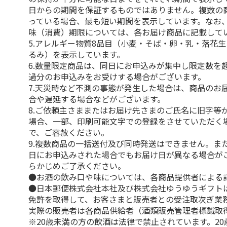
日からの期間を保証するものではありません。複数の
っている場合、最も短い期間を表示しています。なお
味（消費）期限については、各お届け商品に記載して
5.アレルギー物質8品目（小麦・そば・卵・乳・落花
るみ）を表示しています。
6.数量限定商品は、同日にお申込みが集中し限定数を
過分のお申込みをお受けする場合がございます。
7.天災時など不測の事態が発生した場合は、商品のお
合や遅延する場合などがございます。
8.ご依頼主さままたはお届け先さまのご氏名に旧字等
場合、一部、印刷可能文字での登録をさせていただく
で、ご容赦ください。
9.複数商品の一括送付及び同時発送はできません。ま
日にお申込みされた場合でもお届け日が異なる場合が
らかじめご了承ください。
●お酒の飲み口や味については、各商品提供者による
●日本郵便株式会社本社及び株式会社ゆうゆうギフト
免許を取得して、お客さまと販売者との受注取次ぎ業
実際の販売者は各商品供給者（酒類販売管理者標識取
※20歳未満の方の飲酒は法律で禁止されています。2