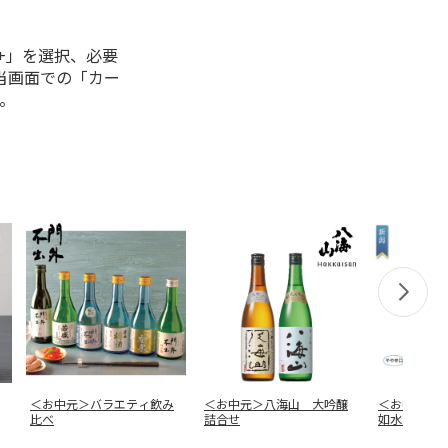
+」を選択、必要
当画面での「カー
。
＜お中元＞バラエティ飲み
＜お中元＞八海山 大吟醸
＜お中元＞
比べ
詰合せ
如水ギフト