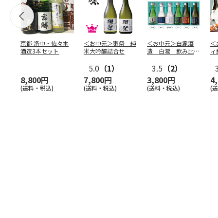
京都 洛中・佐々木
＜お中元＞獺祭 純
＜お中元＞白瀧酒
＜
酒造3本セット
米大吟醸詰合せ
造 白瀧 飲み比べ
ィ
セット
5.0
（1）
3.5
（2）
8,800円
7,800円
3,800円
4
(送料・税込)
(送料・税込)
(送料・税込)
(