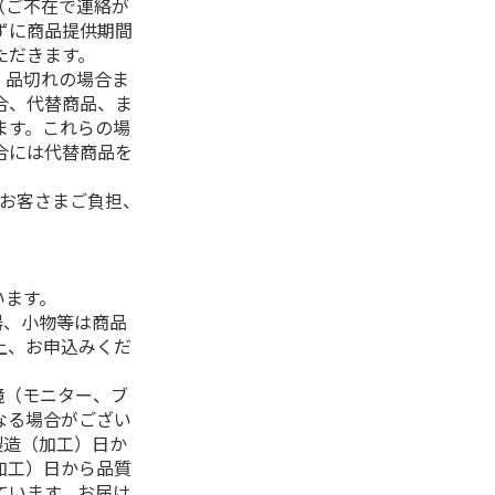
（ご不在で連絡が
ずに商品提供期間
ただきます。
、品切れの場合ま
合、代替商品、ま
ます。これらの場
合には代替商品を
はお客さまご負担、
います。
器、小物等は商品
上、お申込みくだ
境（モニター、ブ
なる場合がござい
製造（加工）日か
加工）日から品質
ています。お届け