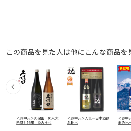
この商品を見た人は他にこんな商品を
＜お中元＞久保田 純米大
＜お中元＞人気一日本酒飲
＜お中
吟醸と吟醸 飲み比べ
み比べ
飲み比