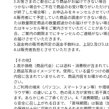
3.お客さまのご都合により商品がお届けできない場合
つかない場合やご不在で商品のお受け取りがいただけ
が終了した場合等）、お申込みをキャンセルさせてい
4.販売者にて予定していた商品の調達ができない場合
たは数量限定商品の数量超過分のお届けができない場
たはキャンセル等をご案内させていただくことがあり
合、ご案内の期限までにキャンセルのご連絡がない場
お届けさせていただきます。
5.返金時の販売者所定の返金手数料は、上記2.及び3.
4.は販売者負担とさせていただきます。
【その他】
1.表示価格（商品代金）には送料・消費税が含まれて
2.商品写真はイメージです。使用している盛りつけの
内容に含まれていませんので、商品内容をお確かめの
さい。
3.ご利用の端末（パソコン、スマートフォン等）や環
ラウザ等）の違いにより、色の見え方が実物と若干異
ます。あらかじめご了承ください。4.「消費期間」は
ら安全に召し上がれる日まで、「賞味期間」は製造（
の保持が十分に可能な日までをそれぞれ期間で表示し