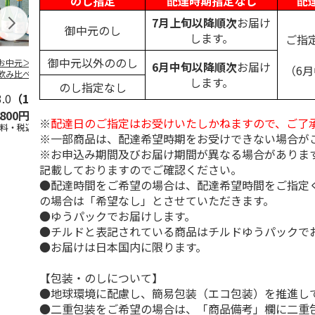
のし指定
配達時期指定なし
配
7月上旬以降順次
お届け
御中元のし
します。
ご指
御中元以外ののし
お中元＞バラエテ
TAKANOME 火入れ
＜お中元＞越乃雪椿
＜お中元＞獺
6月中旬以降順次
お届け
（6
飲み比べ
≪数量限定≫ショッ
純米大吟醸 特Ａ山
米大吟醸磨き
します。
のし指定なし
プバッグなし
田錦
分
3.0
（1）
5.0
（1）
,800円
18,700円
3,500円
8,980円
※
配達日のご指定はお受けいたしかねますので、ご了
送料・税込)
(送料・税込)
(送料・税込)
(送料・税込)
※一部商品は、配達希望時期をお受けできない場合が
※お申込み期間及びお届け期間が異なる場合がありま
記載しておりますのでご確認ください。
●配達時間をご希望の場合は、配達希望時間をご指定
の場合は「希望なし」とさせていただきます。
●ゆうパックでお届けします。
●チルドと表記されている商品はチルドゆうパックで
●お届けは日本国内に限ります。
【包装・のしについて】
●地球環境に配慮し、簡易包装（エコ包装）を推進し
●二重包装をご希望の場合は、「商品備考」欄に二重