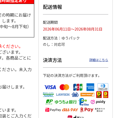
達時期指定あり
配送情報
定の時期にお届け
します。
配送期間
祭 純
＜お中元＞久保田
＜お中元＞人気一日
＜お中元＞沢の鶴
月中旬～8月下旬）
二割三
純米大吟醸と吟醸
本酒飲み比べ
新感覚日本酒３品セ
2026年06月11日～2026年08月31日
飲み比べ
ット（おちょこ付）
4.0
（1）
5.0
（2）
配送方法
ゆうパック
5,650円
5,060円
3,190円
のし
対応可
承ください。
(送料・税込)
(送料・税込)
(送料・税込)
ございます。
す。各商品ごとに
決済方法
詳細はこちら
ください。未入力
下記の決済方法がご利用頂けます。
お届けします。
ています。
包装とご入力くだ