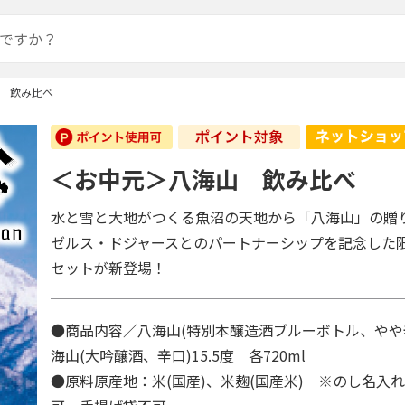
 飲み比べ
＜お中元＞八海山 飲み比べ
水と雪と大地がつくる魚沼の天地から「八海山」の贈
ゼルス・ドジャースとのパートナーシップを記念した
セットが新登場！
●商品内容／八海山(特別本醸造酒ブルーボトル、やや辛口
海山(大吟醸酒、辛口)15.5度 各720ml
●原料原産地：米(国産)、米麹(国産米) ※のし名入