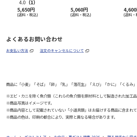
4.0
（1）
5,650円
5,060円
4,60
(送料・税込)
(送料・税込)
(送料・
よくあるお問い合わせ
お支払い方法
注文のキャンセルについて
商品に「小麦」「そば」「卵」「乳」「落花生」「えび」「かに」「くるみ」
※エビ・カニを除く魚介類（これらの魚介類を原材料として製造された加工品
※商品写真はイメージです。
※商品内容として記載されていない「小道具類」はお届けする商品に含まれて
※商品の色は、印刷の都合により、実際と異なる場合があります。
ホーム
ギフトストア
お中元・夏ギフト特集 2026
贈る相手から探す