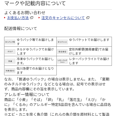
マークや記載内容について
よくあるお問い合わせ
お支払い方法
注文のキャンセルについて
配送情報について
ゆうパック等でお届けしま
ゆうパケットでお届けします
す
チルドゆうパックでお届け
定形外郵便(簡易書留)でお届
します
けします
冷凍ゆうパックでお届けし
レターパックライトでお届け
ます。
します
佐川急便でのお届けとなり
ます
なお、「普通ゆうパック」の場合は表示しません。また、「夏期
のみチルドゆうパック」などとなる場合は、記号での表示はせ
ず、商品内容欄にその旨を表示しています。
アレルギー情報について
商品に「小麦」「そば」「卵」「乳」「落花生」「えび」「か
に」「くるみ」のアレルギー特定8品目を含んでいる場合に品目名
を表示します。
※エビ・カニを除く魚介類（これらの魚介類を原材料として製造