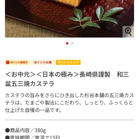
1
2
＜お中元＞＜日本の極み＞長崎県謹製 和三
盆五三焼カステラ
カステラの旨みをさらにひき出した杉谷本舗の五三焼カス
テラは、たまごや製法にこだわり、しっとり、ふっくらと
仕上げた自慢の一品です。
●商品内容／380g
●賞味期間／常温で15日