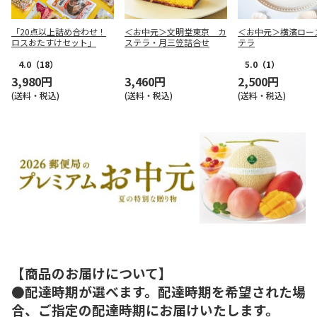
「20点以上詰め合わせ！
＜お中元＞文明堂東京 カ
＜お中元＞横濱ロー
ロスおたすけセット」
ステラ・月三笠詰合せ
テラ
4.0
（18）
5.0
（1）
3,980円
3,460円
2,500円
(送料・税込)
(送料・税込)
(送料・税込)
【商品のお届けについて】
●配達時期が選べます。配達時期を希望された場
合、ご指定の配達時期にお届けいたします。