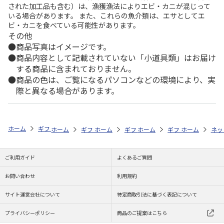
された加工品も含む）は、漁獲漁法によりエビ・カニが混じって
いる場合があります。 また、これらの魚介類は、エサとしてエ
ビ・カニを食べている可能性があります。
その他
商品写真はイメージです。
商品内容として記載されていない「小道具類」はお届け
する商品に含まれておりません。
商品の色は、ご覧になるパソコンなどの環境により、実
際と異なる場合があります。
ホーム
ギフトストア
お中元・夏ギフト特集 2026
お菓子・スイーツ
ホーム
ギフトストア
ホーム
ギフトストア
お中元・夏ギフト特集 2026
ホーム
ギフトストア
お中元・夏ギフト特集
ホーム
ネッ
お
お
ご利用ガイド
よくあるご質問
お問い合わせ
利用規約
サイト運営会社について
特定商取引法に基づく表記について
プライバシーポリシー
商品のご提案はこちら