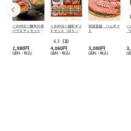
＜お中元＞豚丼の具
＜お中元＞煌彩ギフ
安芸宮島 ハムギフ
＜
バラエティセット
トセット（ＭＶ－５
ト
「
「桜」
０７）
バ
4.3
（3）
（
2,980円
4,060円
3,080円
3
(送料・税込)
(送料・税込)
(送料・税込)
(