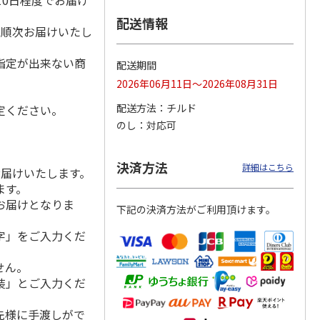
10日程度でお届け
配送情報
降順次お届けいたし
指定が出来ない商
丼の具
＜お中元＞【冷凍】
＜お中元＞ケーファ
＜お中元＞ケーファ
配送期間
ット
６種類のお肉ソムリ
ー 生ハム・サラミ
ー 生ハム・サラミ
2026年06月11日～2026年08月31日
エアソートＢＯＸ
セット（東日本版）
セット（東日本版）
5.0
（1）
配送方法
チルド
定ください。
5,980円
4,220円
5,840円
のし
対応可
(送料・税込)
(送料・税込)
(送料・税込)
決済方法
詳細はこちら
お届けいたします。
ます。
お届けとなりま
下記の決済方法がご利用頂けます。
字」をご入力くだ
せん。
装」とご入力くだ
先様に手渡しがで