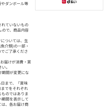
袋やダンボール等
されていないもの
んので、商品内容
けについては、生
活魚介類)の一部・
のでご了承くださ
、お届けが消費・賞
さい。
け期間が変更にな
る日まで、「賞味
日までをそれぞれ
るものではありま
い期間を表示して
ては、各お届け商