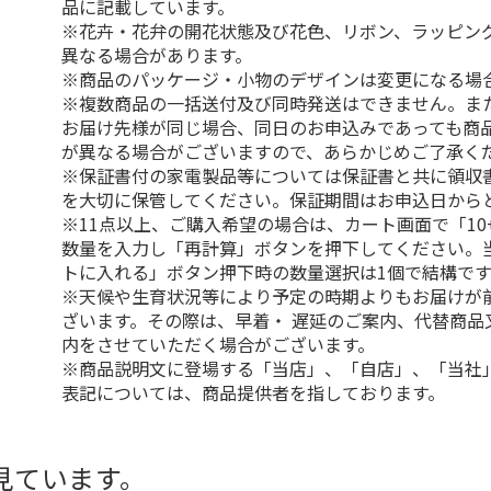
品に記載しています。
※花卉・花弁の開花状態及び花色、リボン、ラッピング
異なる場合があります。
※商品のパッケージ・小物のデザインは変更になる場
※複数商品の一括送付及び同時発送はできません。ま
お届け先様が同じ場合、同日のお申込みであっても商
が異なる場合がございますので、あらかじめご了承く
※保証書付の家電製品等については保証書と共に領収
を大切に保管してください。保証期間はお申込日から
※11点以上、ご購入希望の場合は、カート画面で「10
数量を入力し「再計算」ボタンを押下してください。
トに入れる」ボタン押下時の数量選択は1個で結構です
※天候や生育状況等により予定の時期よりもお届けが
ざいます。その際は、早着・ 遅延のご案内、代替商品
内をさせていただく場合がございます。
※商品説明文に登場する「当店」、「自店」、「当社
表記については、商品提供者を指しております。
見ています。