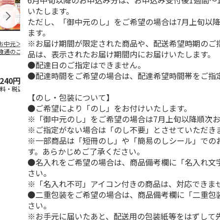
6月中旬以降のお申込み分は、お申込み受付後1週間～
いたします。
ただし、「御中元のし」をご希望の場合は7月上旬以
ます。
※お届け期間が限定された商品や、配送希望時期のご
お中元＞伊藤ハム
＜お中元＞伊藤ハ
＜お中元＞伊藤ハム
＜お中元＞豚
食通のこだわり」
ム ハム・ロースト
「伝承の響」詰合せ
バラエティセ
品は、表示されたお届け期間内にお届けいたします。
ラエティセット
ビーフバラエティ詰
（東日本版）
「菊」
●配達日のご指定はできません。
東日
…
合せ（
…
●配達時間をご希望の場合は、配達希望時間帯をご指
,240円
3,680円
3,240円
3,900円
送料・税込)
(送料・税込)
(送料・税込)
(送料・税込)
【のし・包装について】
●ご希望により「のし」をお付けいたします。
※「御中元のし」をご希望の場合は7月上旬以降順次
※ご指定がない場合は「のし不要」とさせていただき
※一部商品は「短冊のし」や「簡易のしシール」での
す。あらかじめご了承ください。
●名入れをご希望の場合は、商品備考欄に「名入れ文
さい。
※「名入れ不可」アイコン付きの商品は、対応できま
●二重包装をご希望の場合は、商品備考欄に「二重包
さい。
※お手元に届いたあと、配送用の包装紙等をはずして