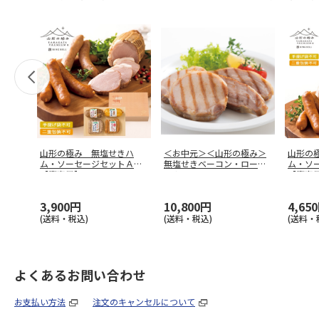
山形の極み 無塩せきハ
＜お中元＞＜山形の極み＞
山形の
ム・ソーセージセットＡ
無塩せきベーコン・ロース
ム・ソ
【慶事用】
ハム
【慶事
3,900円
10,800円
4,65
(送料・税込)
(送料・税込)
(送料・
よくあるお問い合わせ
お支払い方法
注文のキャンセルについて