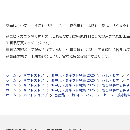
商品に「小麦」「そば」「卵」「乳」「落花生」「えび」「かに」「くるみ」
※エビ・カニを除く魚介類（これらの魚介類を原材料として製造された加工品
※商品写真はイメージです。
※商品内容として記載されていない「小道具類」はお届けする商品に含まれて
※商品の色は、印刷の都合により、実際と異なる場合があります。
ホーム
ギフトストア
お中元・夏ギフト特集 2026
ハム・お肉
＜
ホーム
ギフトストア
お中元・夏ギフト特集 2026
ハム・お肉
ハ
ホーム
ギフトストア
お中元・夏ギフト特集 2026
贈る相手から探す
ホーム
ギフトストア
お中元・夏ギフト特集 2026
贈る相手から探す
ホーム
ネットショップ
畜産品
豚肉
ハム・ソーセージ・焼き豚