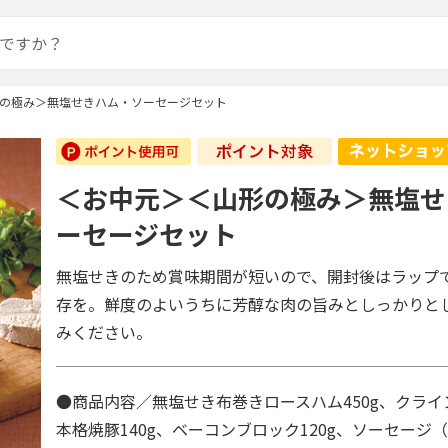
の極み＞無塩せきハム・ソーセージセット
＜お中元＞＜山形の極み＞無塩せ
ーセージセット
無塩せきのため賞味期間が短いので、開封後はラップ
存を。鮮度のよいうちに芳醇な肉の旨みとしっかりと
みください。
●商品内容／無塩せき布巻きロースハム450g、クライン
本格焼豚140g、ベーコンブロック120g、ソーセージ