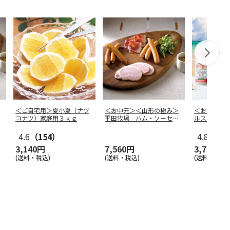
＜ご自宅用＞夏小夏（ナツ
＜お中元＞＜山形の極み＞
＜お中元＞
コナツ）家庭用３ｋｇ
平田牧場 ハム・ソーセー
ルスターズ
ジセットＡ
4.6
（154）
4.8
（19
3,140円
7,560円
3,780円
(送料・税込)
(送料・税込)
(送料・税込)