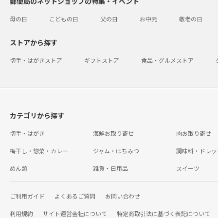
郵便局のネットショップの特集・イベント
母の日
こどもの日
父の日
お中元
敬老の日
ストアから探す
切手・はがきストア
ギフトストア
食品・グルメストア
カテゴリから探す
切手・はがき
海鮮お取り寄せ
肉お取り寄せ
梅干し・惣菜・カレー
ジャム・はちみつ
調味料・ドレッ
めん類
雑貨・日用品
スイーツ
ご利用ガイド
よくあるご質問
お問い合わせ
利用規約
サイト運営会社について
特定商取引法に基づく表記について