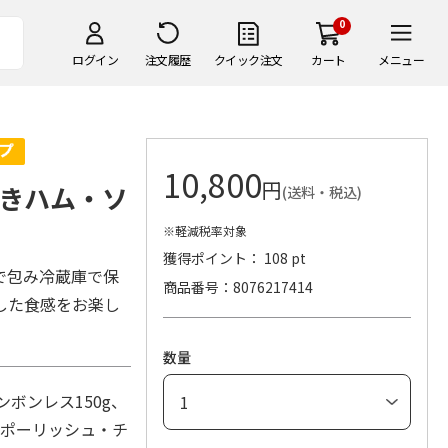
0
ログイン
注文履歴
クイック注文
カート
メニュー
10,800
円
きハム・ソ
(送料・税込)
※軽減税率対象
獲得ポイント： 108 pt
で包み冷蔵庫で保
商品番号
8076217414
した食感をお楽し
数量
ボンレス150g、
（ポーリッシュ・チ