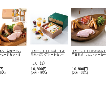
極み 無塩せきハ
＜お中元＞＜日本橋 千疋
＜お中元＞＜山形の極み＞
ーセージセットＢ
屋総本店＞アソートセレク
平田牧場 ハム・ソーセー
用】
ション
ジセットＢ
5.0
（3）
0円
10,800円
10,800円
税込)
(送料・税込)
(送料・税込)