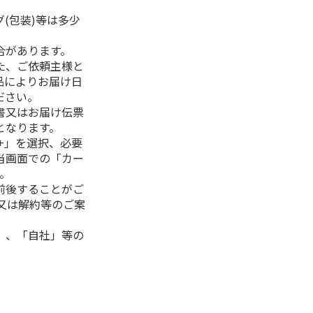
(包装)等は多少
合があります。
た、ご依頼主様と
品によりお届け日
ださい。
書又はお届け伝票
となります。
+」を選択、必要
当画面での「カー
。
前後することがご
又は解約等のご案
」、「自社」等の