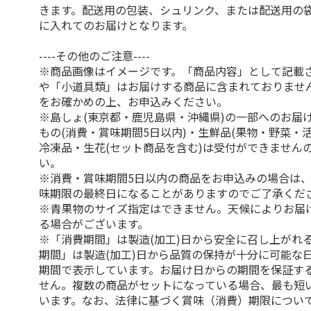
きます。配送用の包装、シュリンク、または配送用の
に入れてのお届けとなります。
----その他のご注意----
※商品画像はイメージです。「商品内容」として記載
や「小道具類」はお届けする商品に含まれておりませ
をお確かめの上、お申込みください。
※島しょ(東京都・鹿児島県・沖縄県)の一部へのお届
もの(消費・賞味期間5日以内)・生鮮品(果物・野菜・
冷凍品・生花(セット商品を含む)は受付ができません
い。
※消費・賞味期間5日以内の商品をお申込みの場合は
味期限の最終日になることがありますのでご了承くだ
※青果物のサイズ指定はできません。天候によりお届
る場合がございます。
※「消費期間」は製造(加工)日から安全に召し上がれ
期間」は製造(加工)日から品質の保持が十分に可能な
期間で表示しています。お届け日からの期間を保証す
せん。複数の商品がセットになっている場合、最も短
います。なお、法律に基づく賞味（消費）期限につい