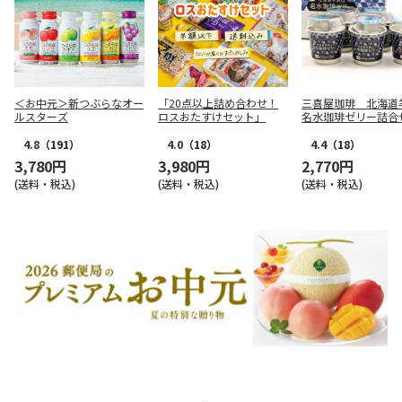
＜お中元＞新つぶらなオー
「20点以上詰め合わせ！
三喜屋珈琲 北海道
ルスターズ
ロスおたすけセット」
名水珈琲ゼリー詰合
CJ-AE
4.8
（191）
4.0
（18）
4.4
（18）
3,780円
3,980円
2,770円
(送料・税込)
(送料・税込)
(送料・税込)