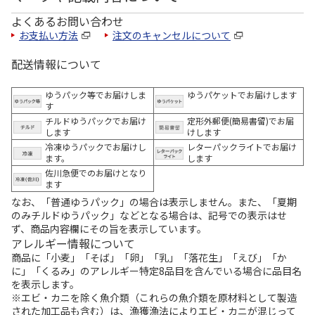
よくあるお問い合わせ
お支払い方法
注文のキャンセルについて
配送情報について
ゆうパック等でお届けしま
ゆうパケットでお届けします
す
チルドゆうパックでお届け
定形外郵便(簡易書留)でお届
します
けします
冷凍ゆうパックでお届けし
レターパックライトでお届け
ます。
します
佐川急便でのお届けとなり
ます
なお、「普通ゆうパック」の場合は表示しません。また、「夏期
のみチルドゆうパック」などとなる場合は、記号での表示はせ
ず、商品内容欄にその旨を表示しています。
アレルギー情報について
商品に「小麦」「そば」「卵」「乳」「落花生」「えび」「か
に」「くるみ」のアレルギー特定8品目を含んでいる場合に品目名
を表示します。
※エビ・カニを除く魚介類（これらの魚介類を原材料として製造
された加工品も含む）は、漁獲漁法によりエビ・カニが混じって