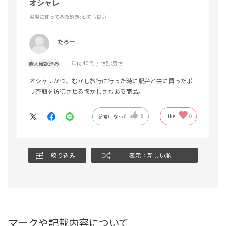
オシャレ
実際に使ってみた感想
:とても良い
たろー
年代:
40代
性別:
男性
購入確認済み
オシャレかつ、むかし旅行に行った時に駅弁と共に買ったポ
リ茶瓶を彷彿させる懐かしさもある商品。
参考になった
0
Like!
0
絞り込み
表示：新しい順
マークや記載内容について