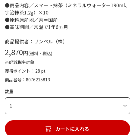
●商品内容／スマート抹茶（ミネラルウォーター190ml、
宇治抹茶1.2g）×10
●原料原産地／茶＝国産
●賞味期間／常温で1年6ヵ月
商品提供者：リンベル（株）
2,870
円
(送料・税込)
※軽減税率対象
獲得ポイント： 28 pt
商品番号
8076215813
数量
1
カートに入れる