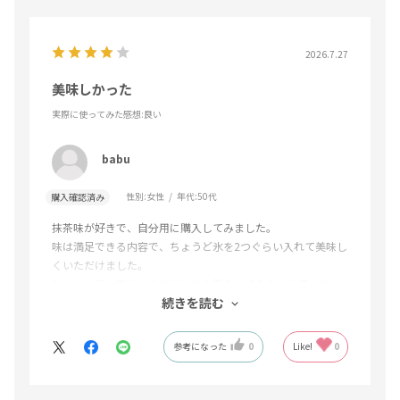
2026.7.27
美味しかった
実際に使ってみた感想
:良い
babu
性別:
女性
年代:
50代
購入確認済み
抹茶味が好きで、自分用に購入してみました。
味は満足できる内容で、ちょうど氷を2つぐらい入れて美味し
くいただけました。
ちょっと高い気はしますが、また購入してみたいと思いま
続きを読む
す。
参考になった
0
Like!
0