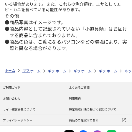
いる場合があります。 また、これらの魚介類は、エサとしてエ
ビ・カニを食べている可能性があります。
その他
商品写真はイメージです。
商品内容として記載されていない「小道具類」はお届け
する商品に含まれておりません。
商品の色は、ご覧になるパソコンなどの環境により、実
際と異なる場合があります。
ホーム
ギフトストア
お中元・夏ギフト特集 2026
ドリンク
＜お
ホーム
ギフトストア
ホーム
ギフトストア
お中元・夏ギフト特集 2026
ホーム
ギフトストア
お中元・夏ギフト特集
ホーム
ネッ
お
ド
ご利用ガイド
よくあるご質問
お問い合わせ
利用規約
サイト運営会社について
特定商取引法に基づく表記について
プライバシーポリシー
商品のご提案はこちら