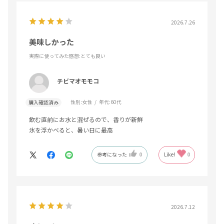
2026.7.26
美味しかった
実際に使ってみた感想
:とても良い
チビマオモモコ
性別:
女性
年代:
60代
購入確認済み
飲む直前にお水と混ぜるので、香りが新鮮
氷を浮かべると、暑い日に最高
参考になった
0
Like!
0
2026.7.12