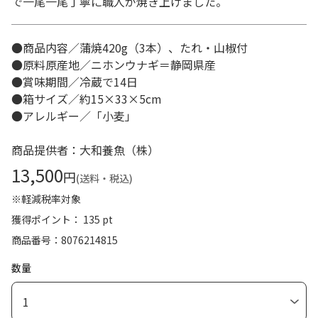
で一尾一尾丁寧に職人が焼き上げました。
●商品内容／蒲焼420g（3本）、たれ・山椒付
●原料原産地／ニホンウナギ＝静岡県産
●賞味期間／冷蔵で14日
●箱サイズ／約15×33×5cm
●アレルギー／「小麦」
商品提供者：大和養魚（株）
13,500
円
(送料・税込)
※軽減税率対象
獲得ポイント： 135 pt
商品番号
8076214815
数量
1