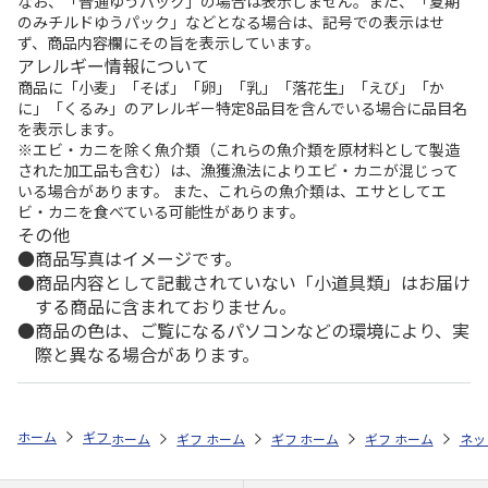
なお、「普通ゆうパック」の場合は表示しません。また、「夏期
のみチルドゆうパック」などとなる場合は、記号での表示はせ
ず、商品内容欄にその旨を表示しています。
アレルギー情報について
商品に「小麦」「そば」「卵」「乳」「落花生」「えび」「か
に」「くるみ」のアレルギー特定8品目を含んでいる場合に品目名
を表示します。
※エビ・カニを除く魚介類（これらの魚介類を原材料として製造
された加工品も含む）は、漁獲漁法によりエビ・カニが混じって
いる場合があります。 また、これらの魚介類は、エサとしてエ
ビ・カニを食べている可能性があります。
その他
商品写真はイメージです。
商品内容として記載されていない「小道具類」はお届け
する商品に含まれておりません。
商品の色は、ご覧になるパソコンなどの環境により、実
際と異なる場合があります。
ホーム
ギフトストア
お中元・夏ギフト特集 2026
うなぎ・魚・海鮮
ホーム
ギフトストア
ホーム
ギフトストア
お中元・夏ギフト特集 2026
ホーム
ギフトストア
お中元・夏ギフト特集
ホーム
ネッ
お
う