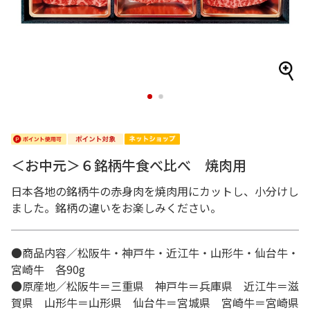
1
2
＜お中元＞６銘柄牛食べ比べ 焼肉用
日本各地の銘柄牛の赤身肉を焼肉用にカットし、小分けし
ました。銘柄の違いをお楽しみください。
●商品内容／松阪牛・神戸牛・近江牛・山形牛・仙台牛・
宮崎牛 各90g
●原産地／松阪牛＝三重県 神戸牛＝兵庫県 近江牛＝滋
賀県 山形牛＝山形県 仙台牛＝宮城県 宮崎牛＝宮崎県