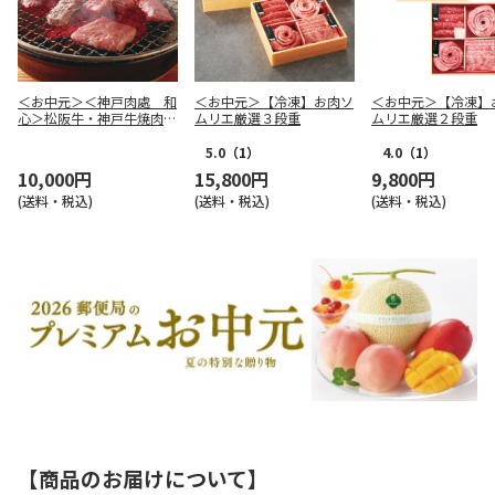
＜お中元＞＜神戸肉處 和
＜お中元＞【冷凍】お肉ソ
＜お中元＞【冷凍】
心＞松阪牛・神戸牛焼肉用
ムリエ厳選３段重
ムリエ厳選２段重
（はなもり）
5.0
（1）
4.0
（1）
10,000円
15,800円
9,800円
(送料・税込)
(送料・税込)
(送料・税込)
【商品のお届けについて】