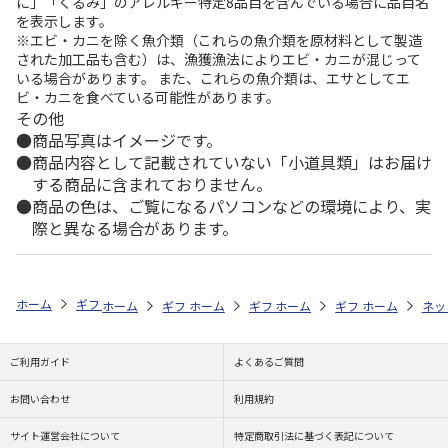
に」「くるみ」のアレルギー特定8品目を含んでいる場合に品目名
を表示します。
※エビ・カニを除く魚介類（これらの魚介類を原材料として製造
された加工品も含む）は、漁獲漁法によりエビ・カニが混じって
いる場合があります。 また、これらの魚介類は、エサとしてエ
ビ・カニを食べている可能性があります。
その他
商品写真はイメージです。
商品内容として記載されていない「小道具類」はお届け
する商品に含まれておりません。
商品の色は、ご覧になるパソコンなどの環境により、実
際と異なる場合があります。
ホーム
ギフトストア
お中元・夏ギフト特集 2026
ハム・お肉
＜
ホーム
ギフトストア
ホーム
ギフトストア
お中元・夏ギフト特集 2026
ホーム
ギフトストア
お中元・夏ギフト特集
ホーム
ネッ
お
ハ
ご利用ガイド
よくあるご質問
お問い合わせ
利用規約
サイト運営会社について
特定商取引法に基づく表記について