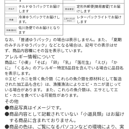
す
チルドゆうパックでお届け
定形外郵便(簡易書留)でお届
します
けします
冷凍ゆうパックでお届けし
レターパックライトでお届け
ます。
します
佐川急便でのお届けとなり
ます
なお、「普通ゆうパック」の場合は表示しません。また、「夏期
のみチルドゆうパック」などとなる場合は、記号での表示はせ
ず、商品内容欄にその旨を表示しています。
アレルギー情報について
商品に「小麦」「そば」「卵」「乳」「落花生」「えび」「か
に」「くるみ」のアレルギー特定8品目を含んでいる場合に品目名
を表示します。
※エビ・カニを除く魚介類（これらの魚介類を原材料として製造
された加工品も含む）は、漁獲漁法によりエビ・カニが混じって
いる場合があります。 また、これらの魚介類は、エサとしてエ
ビ・カニを食べている可能性があります。
その他
商品写真はイメージです。
商品内容として記載されていない「小道具類」はお届け
する商品に含まれておりません。
商品の色は、ご覧になるパソコンなどの環境により、実