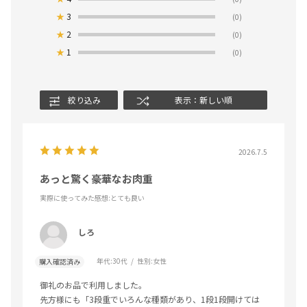
★
3
(0)
★
2
(0)
★
1
(0)
絞り込み
表示：新しい順
2026.7.5
あっと驚く豪華なお肉重
実際に使ってみた感想
:とても良い
しろ
年代:
30代
性別:
女性
購入確認済み
御礼のお品で利用しました。
先方様にも「3段重でいろんな種類があり、1段1段開けては