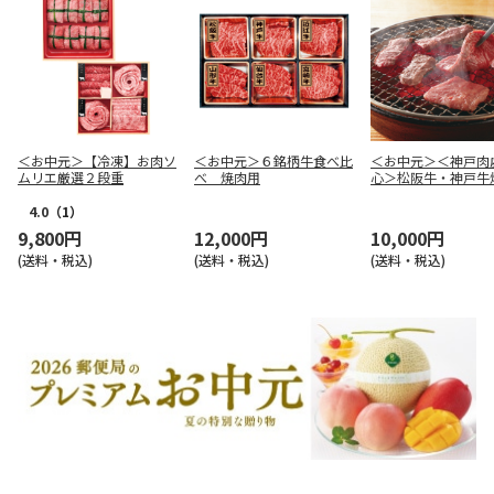
＜お中元＞【冷凍】お肉ソ
＜お中元＞６銘柄牛食べ比
＜お中元＞＜神戸肉
ムリエ厳選２段重
べ 焼肉用
心＞松阪牛・神戸牛
（はなもり）
4.0
（1）
9,800円
12,000円
10,000円
(送料・税込)
(送料・税込)
(送料・税込)