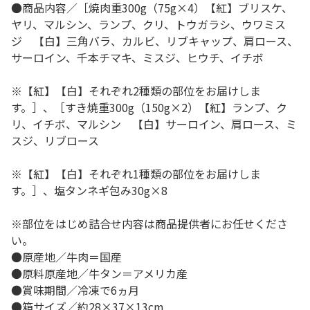
●商品内容／［焼肉重300g（75g×4）【紅】ブリスケ、
ヤリ、マルシン、ランプ、クリ、トウガラシ、ウワミス
ジ 【白】三角バラ、カルビ、リブキャップ、肩ロース、
サーロイン、千本チマキ、ミスジ、ヒウチ、イチボ
※【紅】【白】それぞれ2種類の部位をお届けしま
す。］、［すき焼重300g（150g×2）【紅】ランプ、ク
リ、イチボ、マルシン 【白】サーロイン、肩ロース、ミ
スジ、リブロース
※【紅】【白】それぞれ1種類の部位をお届けしま
す。］、塩タンネギ包み30g×8
※部位をはじめ詰合せ内容は商品提供者にお任せくださ
い。
●原産地／牛肉＝国産
●原料原産地／牛タン＝アメリカ産
●賞味期間／冷凍で6ヵ月
●箱サイズ／約28×37×13cm