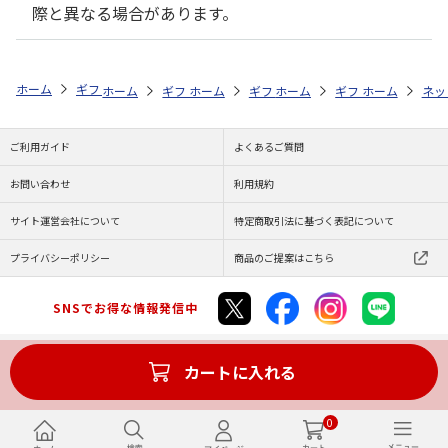
際と異なる場合があります。
ホーム
ギフトストア
お中元・夏ギフト特集 2026
ハム・お肉
＜
ホーム
ギフトストア
ホーム
ギフトストア
お中元・夏ギフト特集 2026
ホーム
ギフトストア
お中元・夏ギフト特集
ホーム
ネッ
お
ハ
ご利用ガイド
よくあるご質問
お問い合わせ
利用規約
サイト運営会社について
特定商取引法に基づく表記について
プライバシーポリシー
商品のご提案はこちら
SNSでお得な情報発信中
カートに入れる
Copyright (C) JAPAN POST Co.,Ltd. All Rights Reserved.
0