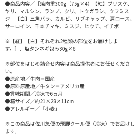
●商品内容／［焼肉重300g（75g×4）【紅】ブリスケ、
ヤリ、マルシン、ランプ、クリ、トウガラシ、ウワミス
ジ 【白】三角バラ、カルビ、リブキャップ、肩ロース、
サーロイン、千本チマキ、ミスジ、ヒウチ、イチボ
※【紅】【白】それぞれ2種類の部位をお届けしま
す。］、塩タンネギ包み30g×8
※部位をはじめ詰合せ内容は商品提供者にお任せくださ
い。
●原産地／牛肉＝国産
●原料原産地／牛タン＝アメリカ産
●賞味期間／冷凍で6ヵ月
●箱サイズ／約21×28×11cm
●アレルギー／「小麦」
※この商品は佐川急便の飛脚クール便（冷凍）でお届けし
ます。