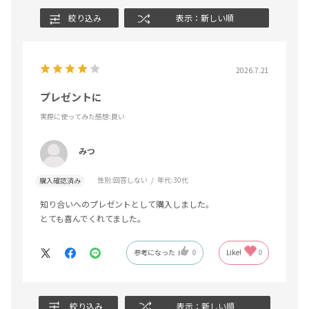
絞り込み
表示：新しい順
2026.7.21
プレゼントに
実際に使ってみた感想
:良い
みつ
性別:
回答しない
年代:
30代
購入確認済み
知り合いへのプレゼントとして購入しました。
とても喜んでくれてました。
参考になった
0
Like!
0
絞り込み
表示：新しい順