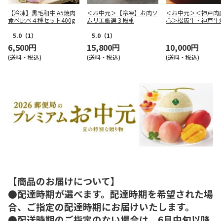
【冷凍】黒毛和牛 A5焼肉
＜お中元＞【冷凍】お肉ソ
＜お中元＞＜神戸肉
食べ比べ４種セット400g
ムリエ厳選３段重
心＞松阪牛・神戸牛
（はなもり）
5.0
（1）
5.0
（1）
6,500円
15,800円
10,000円
(送料・税込)
(送料・税込)
(送料・税込)
【商品のお届けについて】
●配達時期が選べます。配達時期を希望された場
合、ご指定の配達時期にお届けいたします。
●配送時期のご指定のない場合は、6月中旬以降