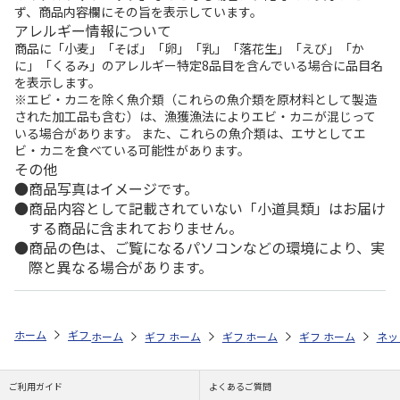
ず、商品内容欄にその旨を表示しています。
アレルギー情報について
商品に「小麦」「そば」「卵」「乳」「落花生」「えび」「か
に」「くるみ」のアレルギー特定8品目を含んでいる場合に品目名
を表示します。
※エビ・カニを除く魚介類（これらの魚介類を原材料として製造
された加工品も含む）は、漁獲漁法によりエビ・カニが混じって
いる場合があります。 また、これらの魚介類は、エサとしてエ
ビ・カニを食べている可能性があります。
その他
商品写真はイメージです。
商品内容として記載されていない「小道具類」はお届け
する商品に含まれておりません。
商品の色は、ご覧になるパソコンなどの環境により、実
際と異なる場合があります。
ホーム
ギフトストア
お中元・夏ギフト特集 2026
ハム・お肉
＜
ホーム
ギフトストア
ホーム
ギフトストア
お中元・夏ギフト特集 2026
ホーム
ギフトストア
お中元・夏ギフト特集
ホーム
ネッ
お
ハ
ご利用ガイド
よくあるご質問