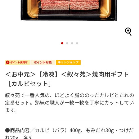
1
2
3
4
＜お中元＞【冷凍】＜叙々苑＞焼肉用ギフト
［カルビセット］
叙々苑で一番人気の、ほどよく脂ののったカルビとたれの
定番セット。熟練の職人が一枚一枚を丁寧にカットしてい
ます。
●商品内容／カルビ（バラ）400g、もみだれ30g・つけだ
れ20g 各5