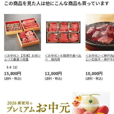
この商品を見た人は他にこんな商品も買っています
＜お中元＞【冷凍】お肉ソ
＜お中元＞６銘柄牛食べ比
＜お中元＞＜神戸肉
ムリエ厳選３段重
べ 焼肉用
心＞松阪牛・神戸牛
（はなもり）
5.0
（1）
15,800円
12,000円
10,000円
(送料・税込)
(送料・税込)
(送料・税込)