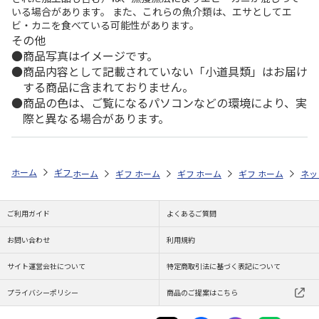
いる場合があります。 また、これらの魚介類は、エサとしてエ
ビ・カニを食べている可能性があります。
その他
商品写真はイメージです。
商品内容として記載されていない「小道具類」はお届け
する商品に含まれておりません。
商品の色は、ご覧になるパソコンなどの環境により、実
際と異なる場合があります。
ホーム
ギフトストア
お中元・夏ギフト特集 2026
ハム・お肉
＜
ホーム
ギフトストア
ホーム
ギフトストア
お中元・夏ギフト特集 2026
ホーム
ギフトストア
お中元・夏ギフト特集
ホーム
ネッ
お
ハ
ご利用ガイド
よくあるご質問
お問い合わせ
利用規約
サイト運営会社について
特定商取引法に基づく表記について
プライバシーポリシー
商品のご提案はこちら