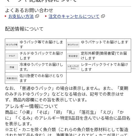
よくあるお問い合わせ
お支払い方法
注文のキャンセルについて
配送情報について
ゆうパック等でお届けしま
ゆうパケットでお届けします
す
チルドゆうパックでお届け
定形外郵便(簡易書留)でお届
します
けします
冷凍ゆうパックでお届けし
レターパックライトでお届け
ます。
します
佐川急便でのお届けとなり
ます
なお、「普通ゆうパック」の場合は表示しません。また、「夏期
のみチルドゆうパック」などとなる場合は、記号での表示はせ
ず、商品内容欄にその旨を表示しています。
アレルギー情報について
商品に「小麦」「そば」「卵」「乳」「落花生」「えび」「か
に」「くるみ」のアレルギー特定8品目を含んでいる場合に品目名
を表示します。
※エビ・カニを除く魚介類（これらの魚介類を原材料として製造
された加工品も含む）は、漁獲漁法によりエビ・カニが混じって