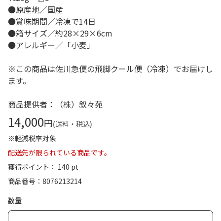
●原産地／国産
●賞味期間／冷凍で14日
●箱サイズ／約28×29×6cm
●アレルギー／「小麦」
※この商品は佐川急便の飛脚クール便（冷凍）でお届けし
ます。
商品提供者：（株）叙々苑
14,000
円
(送料・税込)
※軽減税率対象
配送先が限られている商品です。
獲得ポイント： 140 pt
商品番号
8076213214
数量