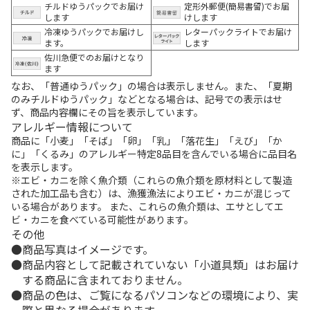
チルドゆうパックでお届け
定形外郵便(簡易書留)でお届
します
けします
冷凍ゆうパックでお届けし
レターパックライトでお届け
ます。
します
佐川急便でのお届けとなり
ます
なお、「普通ゆうパック」の場合は表示しません。また、「夏期
のみチルドゆうパック」などとなる場合は、記号での表示はせ
ず、商品内容欄にその旨を表示しています。
アレルギー情報について
商品に「小麦」「そば」「卵」「乳」「落花生」「えび」「か
に」「くるみ」のアレルギー特定8品目を含んでいる場合に品目名
を表示します。
※エビ・カニを除く魚介類（これらの魚介類を原材料として製造
された加工品も含む）は、漁獲漁法によりエビ・カニが混じって
いる場合があります。 また、これらの魚介類は、エサとしてエ
ビ・カニを食べている可能性があります。
その他
商品写真はイメージです。
商品内容として記載されていない「小道具類」はお届け
する商品に含まれておりません。
商品の色は、ご覧になるパソコンなどの環境により、実
際と異なる場合があります。