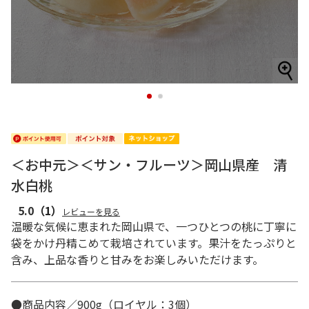
1
2
＜お中元＞＜サン・フルーツ＞岡山県産 清
水白桃
5.0
（1）
レビューを見る
温暖な気候に恵まれた岡山県で、一つひとつの桃に丁寧に
袋をかけ丹精こめて栽培されています。果汁をたっぷりと
含み、上品な香りと甘みをお楽しみいただけます。
●商品内容／900g（ロイヤル：3個）