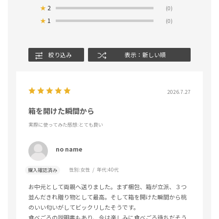
★
2
(0)
★
1
(0)
絞り込み
表示：新しい順
2026.7.27
箱を開けた瞬間から
実際に使ってみた感想
:とても良い
no name
性別:
女性
年代:
40代
購入確認済み
お中元として両親へ送りました。まず梱包、箱が立派、３つ
並んだきれ贈り物として最高。そして箱を開けた瞬間から桃
のいい匂いがしてビックリしたそうです。
食べごろの説明書もあり、今は楽しみに食べごろ待ちだそう