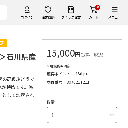
0
ログイン
注文履歴
クイック注文
カート
メニュー
15,000
円
＞石川県産
(送料・税込)
※軽減税率対象
獲得ポイント： 150 pt
定の高級ぶどうで
商品番号
8076211211
色が特徴です。厳
」として認定され
数量