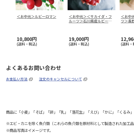
＜お中元＞ルビーロマン
＜お中元＞＜サカイダ・フ
＜お中
ルーツ＞石川県産ルビーロ
ツ＞長
マン ７０
…
ル
10,800円
19,000円
12,9
(送料・税込)
(送料・税込)
(送料・
よくあるお問い合わせ
お支払い方法
注文のキャンセルについて
商品に「小麦」「そば」「卵」「乳」「落花生」「えび」「かに」「くるみ」
※エビ・カニを除く魚介類（これらの魚介類を原材料として製造された加工品
※商品写真はイメージです。