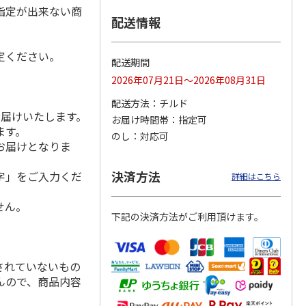
指定が出来ない商
配送情報
定ください。
シャインマスカッ
福島県産 大玉の桃
【糖度１３度以上選
配送期間
ト Ａ
果】完熟もも 特秀
2026年07月21日～2026年08月31日
品
5.0
（2）
配送方法
チルド
3,980円
3,580円
4,980円
お届けいたします。
お届け時間帯
指定可
(送料・税込)
(送料・税込)
(送料・税込)
ます。
のし
対応可
お届けとなりま
決済方法
字」をご入力くだ
詳細はこちら
せん。
下記の決済方法がご利用頂けます。
されていないもの
んので、商品内容