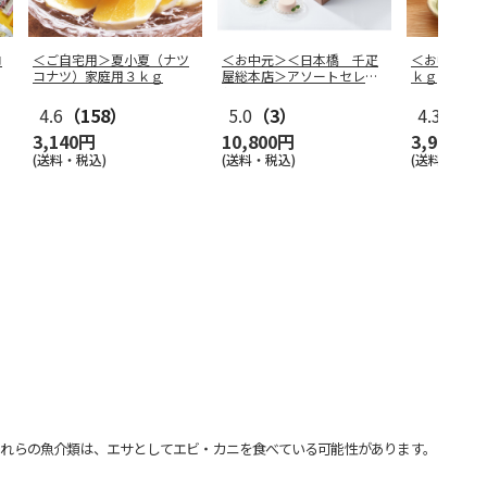
ロ
＜ご自宅用＞夏小夏（ナツ
＜お中元＞＜日本橋 千疋
＜お中元＞
コナツ）家庭用３ｋｇ
屋総本店＞アソートセレク
ｋｇ
ション
4.6
（158）
5.0
（3）
4.3
（3）
3,140円
10,800円
3,980円
(送料・税込)
(送料・税込)
(送料・税込)
れらの魚介類は、エサとしてエビ・カニを食べている可能性があります。