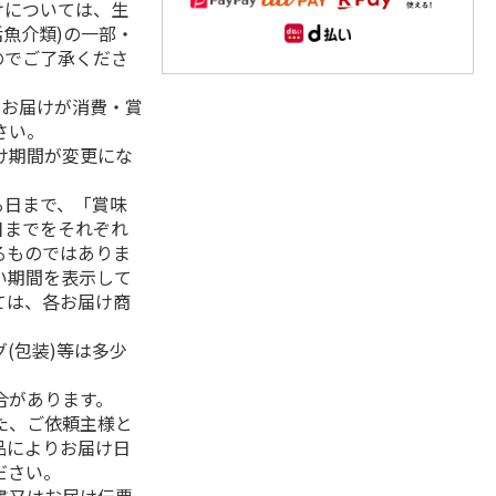
けについては、生
活魚介類)の一部・
のでご了承くださ
、お届けが消費・賞
さい。
け期間が変更にな
る日まで、「賞味
日までをそれぞれ
るものではありま
い期間を表示して
ては、各お届け商
(包装)等は多少
合があります。
た、ご依頼主様と
品によりお届け日
ださい。