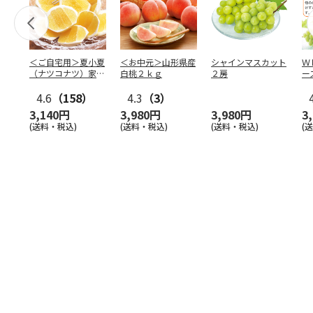
＜ご自宅用＞夏小夏
＜お中元＞山形県産
シャインマスカット
Ｗ
（ナツコナツ）家庭
白桃２ｋｇ
２房
ー
用３ｋｇ
4.6
（158）
4.3
（3）
3,140円
3,980円
3,980円
3
(送料・税込)
(送料・税込)
(送料・税込)
(