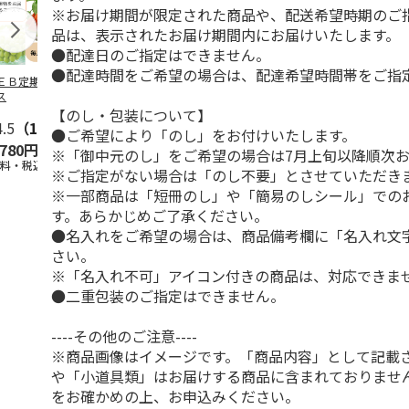
※お届け期間が限定された商品や、配送希望時期のご
品は、表示されたお届け期間内にお届けいたします。
●配達日のご指定はできません。
●配達時間をご希望の場合は、配達希望時間帯をご指
ＥＢ定期便果物コ
ビッグマスクメロ
夏小夏 家庭用 ３
訳あり黄桃
ス
ン ２個入
ｋｇ
【のし・包装について】
4.5
（102）
4.7
（10）
4.6
（26）
●ご希望により「のし」をお付けいたします。
,780円
4,150円
3,140円
3,200円
※「御中元のし」をご希望の場合は7月上旬以降順次
送料・税込)
(送料・税込)
(送料・税込)
(送料・税込)
※ご指定がない場合は「のし不要」とさせていただき
※一部商品は「短冊のし」や「簡易のしシール」での
す。あらかじめご了承ください。
●名入れをご希望の場合は、商品備考欄に「名入れ文
さい。
※「名入れ不可」アイコン付きの商品は、対応できま
●二重包装のご指定はできません。
----その他のご注意----
※商品画像はイメージです。「商品内容」として記載
や「小道具類」はお届けする商品に含まれておりませ
をお確かめの上、お申込みください。