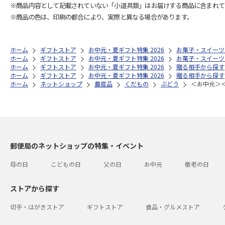
※商品内容として記載されていない「小道具類」はお届けする商品に含まれて
※商品の色は、印刷の都合により、実際と異なる場合があります。
ホーム
ギフトストア
お中元・夏ギフト特集 2026
お菓子・スイーツ
ホーム
ギフトストア
お中元・夏ギフト特集 2026
お菓子・スイーツ
ホーム
ギフトストア
お中元・夏ギフト特集 2026
贈る相手から探す
ホーム
ギフトストア
お中元・夏ギフト特集 2026
贈る相手から探す
ホーム
ネットショップ
農産品
くだもの
ぶどう
＜お中元＞
郵便局のネットショップの特集・イベント
母の日
こどもの日
父の日
お中元
敬老の日
ストアから探す
切手・はがきストア
ギフトストア
食品・グルメストア