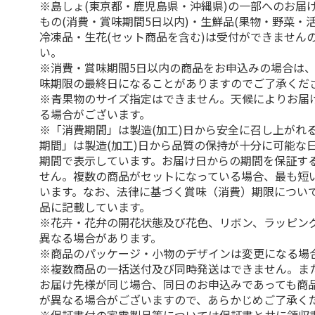
※島しょ(東京都・鹿児島県・沖縄県)の一部へのお届
もの(消費・賞味期間5日以内)・生鮮品(果物・野菜・
冷凍品・生花(セット商品を含む)は受付ができません
い。
※消費・賞味期間5日以内の商品をお申込みの場合は
味期限の最終日になることがありますのでご了承くだ
※青果物のサイズ指定はできません。天候によりお届
る場合がございます。
※「消費期間」は製造(加工)日から安全に召し上がれ
期間」は製造(加工)日から品質の保持が十分に可能な
期間で表示しています。お届け日からの期間を保証す
せん。複数の商品がセットになっている場合、最も短
います。なお、法律に基づく賞味（消費）期限につい
品に記載しています。
※花卉・花弁の開花状態及び花色、リボン、ラッピング
異なる場合があります。
※商品のパッケージ・小物のデザインは変更になる場
※複数商品の一括送付及び同時発送はできません。ま
お届け先様が同じ場合、同日のお申込みであっても商
が異なる場合がございますので、あらかじめご了承く