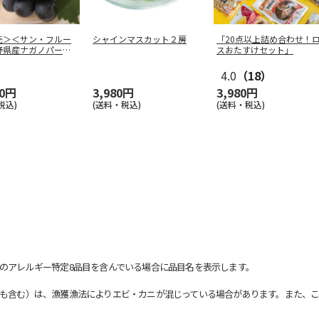
元＞＜サン・フルー
シャインマスカット２房
「20点以上詰め合わせ！
野県産ナガノパープ
スおたすけセット」
4.0
（18）
60円
3,980円
3,980円
税込)
(送料・税込)
(送料・税込)
のアレルギー特定8品目を含んでいる場合に品目名を表示します。
も含む）は、漁獲漁法によりエビ・カニが混じっている場合があります。また、こ