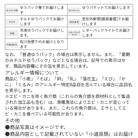
ゆうパック等でお届けしま
ゆうパケットでお届けします
す
チルドゆうパックでお届け
定形外郵便(簡易書留)でお届
します
けします
冷凍ゆうパックでお届けし
レターパックライトでお届け
ます。
します
佐川急便でのお届けとなり
ます
なお、「普通ゆうパック」の場合は表示しません。また、「夏期
のみチルドゆうパック」などとなる場合は、記号での表示はせ
ず、商品内容欄にその旨を表示しています。
アレルギー情報について
商品に「小麦」「そば」「卵」「乳」「落花生」「えび」「か
に」「くるみ」のアレルギー特定8品目を含んでいる場合に品目名
を表示します。
※エビ・カニを除く魚介類（これらの魚介類を原材料として製造
された加工品も含む）は、漁獲漁法によりエビ・カニが混じって
いる場合があります。 また、これらの魚介類は、エサとしてエ
ビ・カニを食べている可能性があります。
その他
商品写真はイメージです。
商品内容として記載されていない「小道具類」はお届け