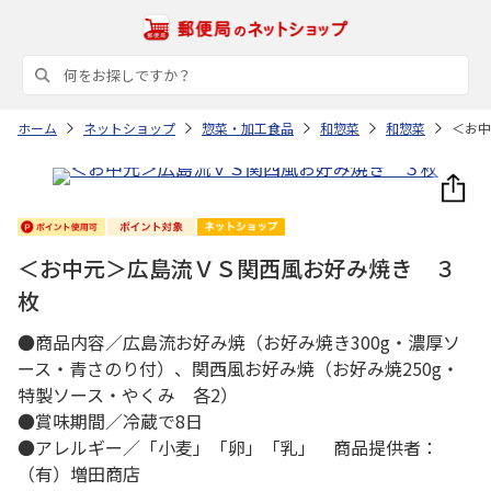
ホーム
ネットショップ
惣菜・加工食品
和惣菜
和惣菜
＜お中
＜お中元＞広島流ＶＳ関西風お好み焼き ３
枚
●商品内容／広島流お好み焼（お好み焼き300g・濃厚ソ
ース・青さのり付）、関西風お好み焼（お好み焼250g・
特製ソース・やくみ 各2）
●賞味期間／冷蔵で8日
●アレルギー／「小麦」「卵」「乳」 商品提供者：
（有）増田商店