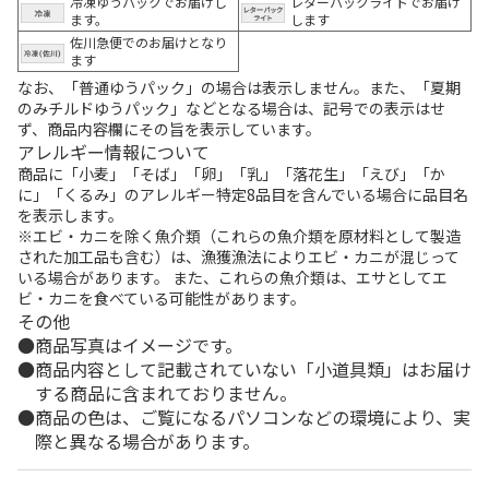
冷凍ゆうパックでお届けし
レターパックライトでお届け
ます。
します
佐川急便でのお届けとなり
ます
なお、「普通ゆうパック」の場合は表示しません。また、「夏期
のみチルドゆうパック」などとなる場合は、記号での表示はせ
ず、商品内容欄にその旨を表示しています。
アレルギー情報について
商品に「小麦」「そば」「卵」「乳」「落花生」「えび」「か
に」「くるみ」のアレルギー特定8品目を含んでいる場合に品目名
を表示します。
※エビ・カニを除く魚介類（これらの魚介類を原材料として製造
された加工品も含む）は、漁獲漁法によりエビ・カニが混じって
いる場合があります。 また、これらの魚介類は、エサとしてエ
ビ・カニを食べている可能性があります。
その他
商品写真はイメージです。
商品内容として記載されていない「小道具類」はお届け
する商品に含まれておりません。
商品の色は、ご覧になるパソコンなどの環境により、実
際と異なる場合があります。