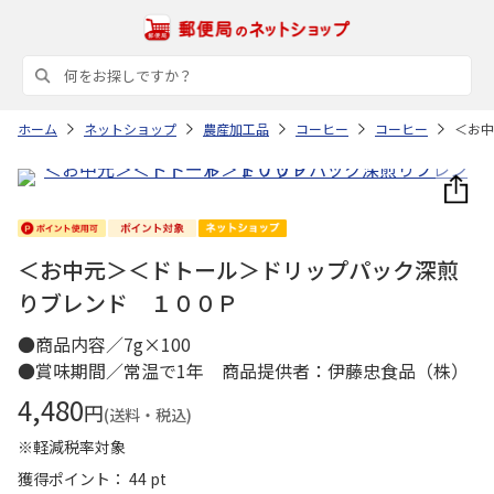
ホーム
ネットショップ
農産加工品
コーヒー
コーヒー
＜お中
＜お中元＞＜ドトール＞ドリップパック深煎
りブレンド １００Ｐ
●商品内容／7g×100
●賞味期間／常温で1年 商品提供者：伊藤忠食品（株）
4,480
円
(送料・税込)
※軽減税率対象
獲得ポイント： 44 pt