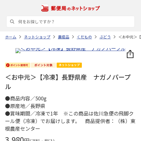
ホーム
ネットショップ
農産品
くだもの
ぶどう
＜お中元＞【
＜お中元＞【冷凍】長野県産 ナガノパープ
ル
●商品内容／500g
●原産地／長野県
●賞味期間／冷凍で1年 ※この商品は佐川急便の飛脚ク
ール便（冷凍）でお届けします。 商品提供者：（株）東
根農産センター
3,980
円