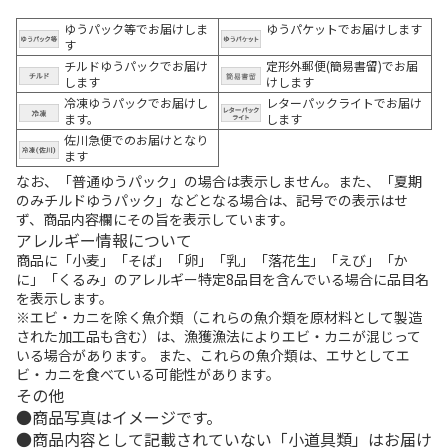
ゆうパック等でお届けしま
ゆうパケットでお届けします
す
チルドゆうパックでお届け
定形外郵便(簡易書留)でお届
します
けします
冷凍ゆうパックでお届けし
レターパックライトでお届け
ます。
します
佐川急便でのお届けとなり
ます
なお、「普通ゆうパック」の場合は表示しません。また、「夏期
のみチルドゆうパック」などとなる場合は、記号での表示はせ
ず、商品内容欄にその旨を表示しています。
アレルギー情報について
商品に「小麦」「そば」「卵」「乳」「落花生」「えび」「か
に」「くるみ」のアレルギー特定8品目を含んでいる場合に品目名
を表示します。
※エビ・カニを除く魚介類（これらの魚介類を原材料として製造
された加工品も含む）は、漁獲漁法によりエビ・カニが混じって
いる場合があります。 また、これらの魚介類は、エサとしてエ
ビ・カニを食べている可能性があります。
その他
商品写真はイメージです。
商品内容として記載されていない「小道具類」はお届け