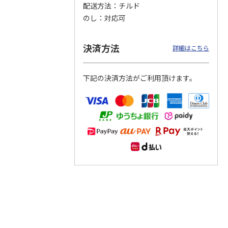
配送方法
チルド
のし
対応可
つぶら
【グリーティング切
【グリーティング切
【のり式】110円普
ーズ
手】ハッピーグリー
手】グリーティング
通切手・千鳥（1シ
ティング（110円）
（シンプル）（110
ート100枚）
決済方法
詳細はこちら
1）
5.0
（2）
円
4.8
…
（11）
4.6
（7）
1,100円
5,500円
11,000円
(送料別)
(送料別)
(送料別)
下記の決済方法がご利用頂けます。