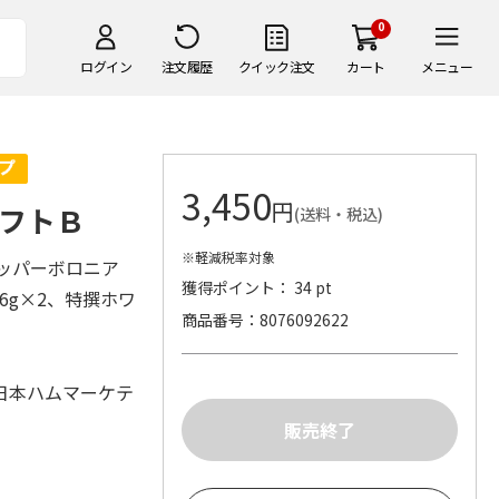
0
ログイン
注文履歴
クイック注文
カート
メニュー
3,450
円
フトＢ
(送料・税込)
※軽減税率対象
ペッパーボロニア
獲得ポイント： 34 pt
6g×2、特撰ホワ
商品番号
8076092622
日本ハムマーケテ