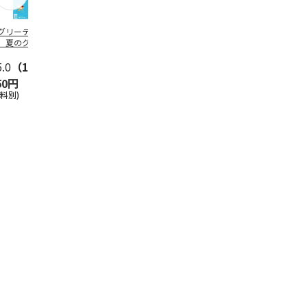
グリーティング切
【グリーティング切
レターパックプラス
＜お中元＞新
】夏のグリーティ
手】夏のグリーティ
（600円）（20部セ
なオールスタ
グ（85円）
ング（110円）
ット）
5.0
（10）
5.0
（17）
4.8
（24）
4.8
（19
50円
1,100円
12,000円
3,780円
送料別)
(送料別)
(送料別)
(送料・税込)