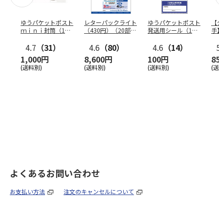
ゆうパケットポスト
レターパックライト
ゆうパケットポスト
【
ｍｉｎｉ封筒（1個
（430円）（20部セ
発送用シール（1個
手
（50枚）セット）
ット）
（20枚）セット）
ン
4.7
（31）
4.6
（80）
4.6
（14）
1,000円
8,600円
100円
8
(送料別)
(送料別)
(送料別)
(
よくあるお問い合わせ
お支払い方法
注文のキャンセルについて