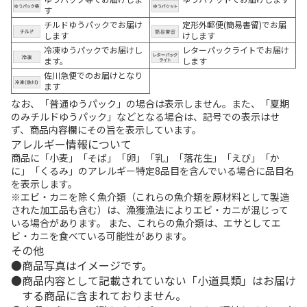
す
チルドゆうパックでお届け
定形外郵便(簡易書留)でお届
します
けします
冷凍ゆうパックでお届けし
レターパックライトでお届け
ます。
します
佐川急便でのお届けとなり
ます
なお、「普通ゆうパック」の場合は表示しません。また、「夏期
のみチルドゆうパック」などとなる場合は、記号での表示はせ
ず、商品内容欄にその旨を表示しています。
アレルギー情報について
商品に「小麦」「そば」「卵」「乳」「落花生」「えび」「か
に」「くるみ」のアレルギー特定8品目を含んでいる場合に品目名
を表示します。
※エビ・カニを除く魚介類（これらの魚介類を原材料として製造
された加工品も含む）は、漁獲漁法によりエビ・カニが混じって
いる場合があります。 また、これらの魚介類は、エサとしてエ
ビ・カニを食べている可能性があります。
その他
商品写真はイメージです。
商品内容として記載されていない「小道具類」はお届け
する商品に含まれておりません。