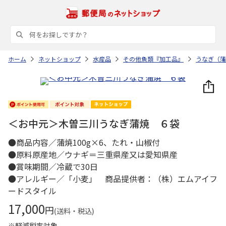
ホーム
ネットショップ
水産品
その他魚類『加工品』
うなぎ（蒲
＜お中元＞木曽三川うなぎ蒲焼 ６袋
●商品内容／蒲焼100g×6、たれ・山椒付
●原料原産地／ウナギ＝三重県産又は愛知県産
●賞味期間／冷蔵で30日
●アレルギー／「小麦」 商品提供者：（株）エムアイフ
ードスタイル
17,000
円
(送料・税込)
※軽減税率対象