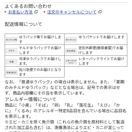
よくあるお問い合わせ
お支払い方法
注文のキャンセルについて
配送情報について
ゆうパック等でお届けしま
ゆうパケットでお届けします
す
チルドゆうパックでお届け
定形外郵便(簡易書留)でお届
します
けします
冷凍ゆうパックでお届けし
レターパックライトでお届け
ます。
します
佐川急便でのお届けとなり
ます
なお、「普通ゆうパック」の場合は表示しません。また、「夏期
のみチルドゆうパック」などとなる場合は、記号での表示はせ
ず、商品内容欄にその旨を表示しています。
アレルギー情報について
商品に「小麦」「そば」「卵」「乳」「落花生」「えび」「か
に」「くるみ」のアレルギー特定8品目を含んでいる場合に品目名
を表示します。
※エビ・カニを除く魚介類（これらの魚介類を原材料として製造
された加工品も含む）は、漁獲漁法によりエビ・カニが混じって