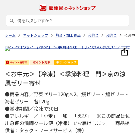
ホーム
ネットショップ
惣菜・加工食品
和惣菜
和惣菜
＜お中
＜お中元＞【冷凍】＜季節料理 門＞京の涼
風ゼリー寄せ
●商品内容／野菜ゼリー120g×2、鰻ゼリー・鱧ゼリー・
海老ゼリー 各120g
●賞味期間／冷凍で30日
●アレルギー／「小麦」「卵」「えび」 ※この商品は佐
川急便の飛脚クール便（冷凍）でお届けします。 商品提
供者：タック・フードサービス（株）