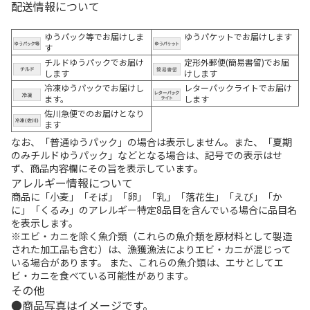
配送情報について
ゆうパック等でお届けしま
ゆうパケットでお届けします
す
チルドゆうパックでお届け
定形外郵便(簡易書留)でお届
します
けします
冷凍ゆうパックでお届けし
レターパックライトでお届け
ます。
します
佐川急便でのお届けとなり
ます
なお、「普通ゆうパック」の場合は表示しません。また、「夏期
のみチルドゆうパック」などとなる場合は、記号での表示はせ
ず、商品内容欄にその旨を表示しています。
アレルギー情報について
商品に「小麦」「そば」「卵」「乳」「落花生」「えび」「か
に」「くるみ」のアレルギー特定8品目を含んでいる場合に品目名
を表示します。
※エビ・カニを除く魚介類（これらの魚介類を原材料として製造
された加工品も含む）は、漁獲漁法によりエビ・カニが混じって
いる場合があります。 また、これらの魚介類は、エサとしてエ
ビ・カニを食べている可能性があります。
その他
商品写真はイメージです。