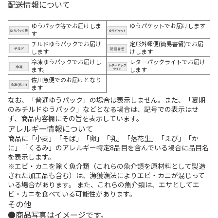
配送情報について
ゆうパック等でお届けしま
ゆうパケットでお届けします
す
チルドゆうパックでお届け
定形外郵便(簡易書留)でお届
します
けします
冷凍ゆうパックでお届けし
レターパックライトでお届け
ます。
します
佐川急便でのお届けとなり
ます
なお、「普通ゆうパック」の場合は表示しません。また、「夏期
のみチルドゆうパック」などとなる場合は、記号での表示はせ
ず、商品内容欄にその旨を表示しています。
アレルギー情報について
商品に「小麦」「そば」「卵」「乳」「落花生」「えび」「か
に」「くるみ」のアレルギー特定8品目を含んでいる場合に品目名
を表示します。
※エビ・カニを除く魚介類（これらの魚介類を原材料として製造
された加工品も含む）は、漁獲漁法によりエビ・カニが混じって
いる場合があります。 また、これらの魚介類は、エサとしてエ
ビ・カニを食べている可能性があります。
その他
商品写真はイメージです。