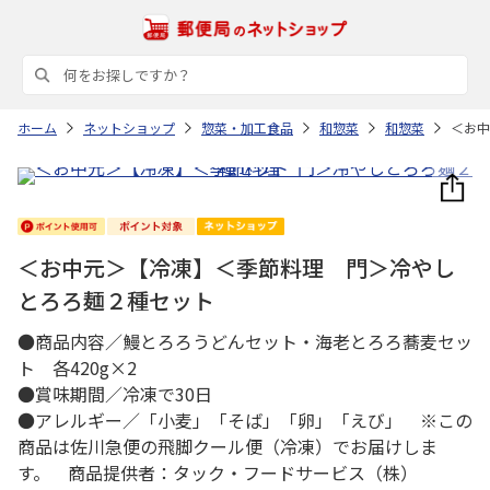
ホーム
ネットショップ
惣菜・加工食品
和惣菜
和惣菜
＜お中
＜お中元＞【冷凍】＜季節料理 門＞冷やし
とろろ麺２種セット
●商品内容／鰻とろろうどんセット・海老とろろ蕎麦セッ
ト 各420g×2
●賞味期間／冷凍で30日
●アレルギー／「小麦」「そば」「卵」「えび」 ※この
商品は佐川急便の飛脚クール便（冷凍）でお届けしま
す。 商品提供者：タック・フードサービス（株）