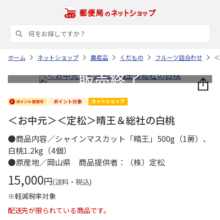
ホーム
ネットショップ
農産品
くだもの
フルーツ詰合わせ
＜
＜お中元＞＜定松＞晴王＆総社の白桃
●商品内容／シャインマスカット「晴王」500g（1房）、
白桃1.2kg（4個）
●原産地／岡山県 商品提供者：（株）定松
15,000
円
(送料・税込)
※軽減税率対象
配送先が限られている商品です。