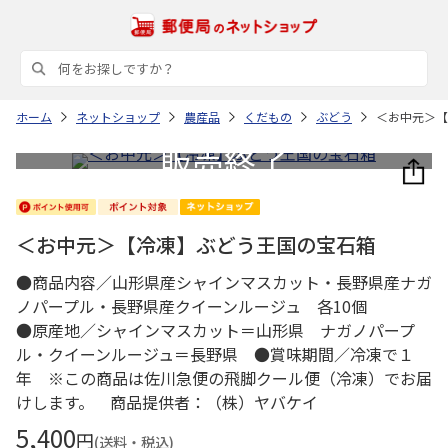
ホーム
ネットショップ
農産品
くだもの
ぶどう
＜お中元＞【
＜お中元＞【冷凍】ぶどう王国の宝石箱
●商品内容／山形県産シャインマスカット・長野県産ナガ
ノパープル・長野県産クイーンルージュ 各10個
●原産地／シャインマスカット＝山形県 ナガノパープ
ル・クイーンルージュ＝長野県 ●賞味期間／冷凍で１
年 ※この商品は佐川急便の飛脚クール便（冷凍）でお届
けします。 商品提供者：（株）ヤバケイ
5,400
円
(送料・税込)