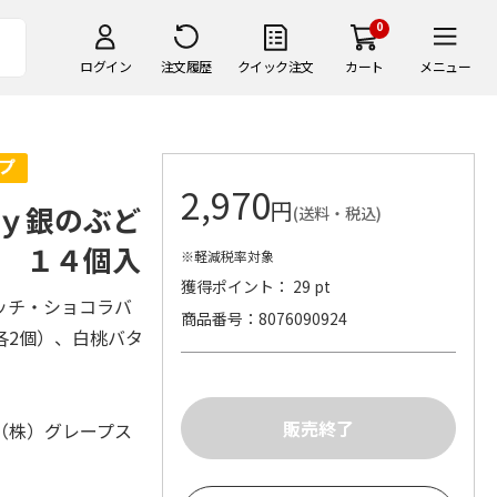
0
ログイン
注文履歴
クイック注文
カート
メニュー
2,970
円
ｙ銀のぶど
(送料・税込)
 １４個入
※軽減税率対象
獲得ポイント： 29 pt
ッチ・ショコラバ
商品番号
8076090924
各2個）、白桃バタ
（株）グレープス