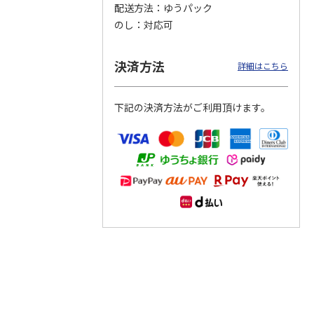
配送方法
ゆうパック
のし
対応可
つぶら
【グリーティング切
【グリーティング切
【のり式】110円普
ーズ
手】ハッピーグリー
手】グリーティング
通切手・千鳥（1シ
ティング（110円）
（シンプル）（110
ート100枚）
決済方法
詳細はこちら
1）
5.0
（2）
円
4.8
…
（11）
4.6
（7）
1,100円
5,500円
11,000円
(送料別)
(送料別)
(送料別)
下記の決済方法がご利用頂けます。