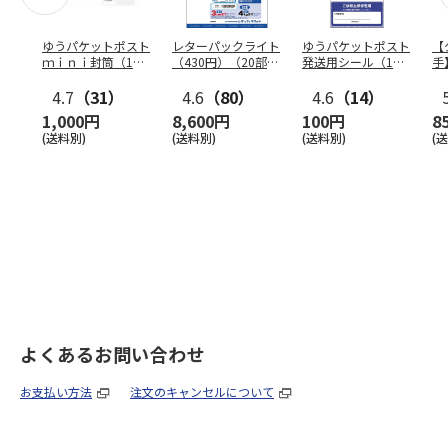
ゆうパケットポスト
レターパックライト
ゆうパケットポスト
【
ｍｉｎｉ封筒（1個
（430円）（20部セ
発送用シール（1個
手
（50枚）セット）
ット）
（20枚）セット）
ン
4.7
（31）
4.6
（80）
4.6
（14）
1,000円
8,600円
100円
8
(送料別)
(送料別)
(送料別)
(
よくあるお問い合わせ
お支払い方法
注文のキャンセルについて