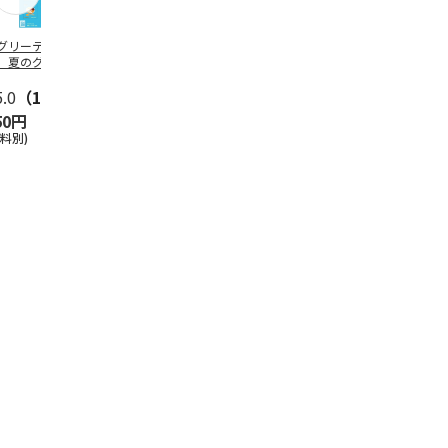
グリーティング切
【グリーティング切
レターパックプラス
＜お中元＞新
】夏のグリーティ
手】夏のグリーティ
（600円）（20部セ
なオールスタ
グ（85円）
ング（110円）
ット）
5.0
（10）
5.0
（17）
4.8
（24）
4.8
（19
50円
1,100円
12,000円
3,780円
送料別)
(送料別)
(送料別)
(送料・税込)