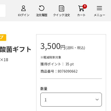
0
ログイン
注文履歴
クイック注文
カート
メニュー
3,500
円
酸菌ギフト
(送料・税込)
※軽減税率対象
g×18
獲得ポイント： 35 pt
商品番号
8076090662
）
数量