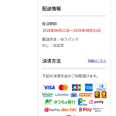
配送情報
つぶら
【グリーティング切
【グリーティング切
【のり式】110円普
ーズ
手】ハッピーグリー
手】グリーティング
通切手・千鳥（1シ
ティング（110円）
（シンプル）（110
ート100枚）
配送期間
1）
5.0
（2）
円
4.8
…
（11）
4.6
（7）
2026年06月11日～2026年08月31日
1,100円
5,500円
11,000円
(送料別)
(送料別)
(送料別)
配送方法
ゆうパック
のし
対応可
決済方法
詳細はこちら
下記の決済方法がご利用頂けます。