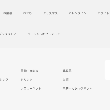
お歳暮
おせち
クリスマス
バレンタイン
ホワイト
グッズストア
ソーシャルギフトストア
果物・野菜等
乳製品
シング
ドリンク
お酒
フラワーギフト
書籍・カタログギフト