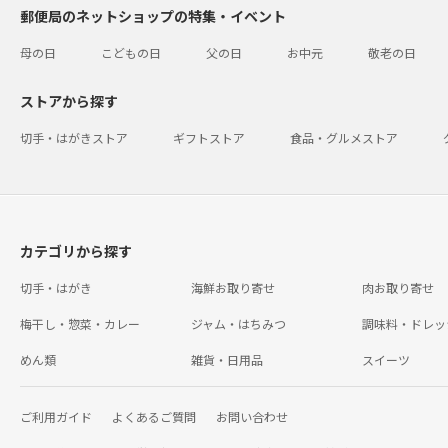
郵便局のネットショップの特集・イベント
母の日
こどもの日
父の日
お中元
敬老の日
ストアから探す
切手・はがきストア
ギフトストア
食品・グルメストア
カテゴリから探す
切手・はがき
海鮮お取り寄せ
肉お取り寄せ
梅干し・惣菜・カレー
ジャム・はちみつ
調味料・ドレッ
めん類
雑貨・日用品
スイーツ
ご利用ガイド
よくあるご質問
お問い合わせ