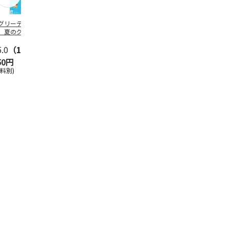
グリーティング切
【グリーティング切
レターパックプラス
＜お中元＞新
】夏のグリーティ
手】夏のグリーティ
（600円）（20部セ
なオールスタ
グ（85円）
ング（110円）
ット）
5.0
（10）
5.0
（17）
4.8
（24）
4.8
（19
50円
1,100円
12,000円
3,780円
送料別)
(送料別)
(送料別)
(送料・税込)