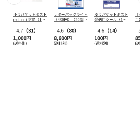
ゆうパケットポスト
レターパックライト
ゆうパケットポスト
【
ｍｉｎｉ封筒（1個
（430円）（20部セ
発送用シール（1個
手
（50枚）セット）
ット）
（20枚）セット）
ン
4.7
（31）
4.6
（80）
4.6
（14）
1,000円
8,600円
100円
8
(送料別)
(送料別)
(送料別)
(