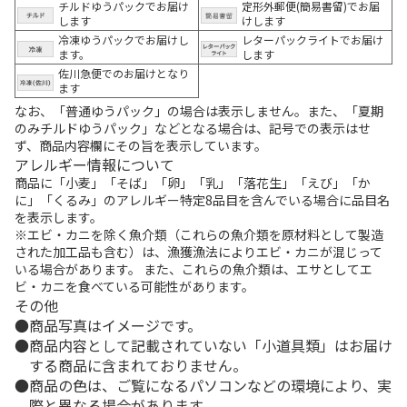
チルドゆうパックでお届け
定形外郵便(簡易書留)でお届
します
けします
冷凍ゆうパックでお届けし
レターパックライトでお届け
ます。
します
佐川急便でのお届けとなり
ます
なお、「普通ゆうパック」の場合は表示しません。また、「夏期
のみチルドゆうパック」などとなる場合は、記号での表示はせ
ず、商品内容欄にその旨を表示しています。
アレルギー情報について
商品に「小麦」「そば」「卵」「乳」「落花生」「えび」「か
に」「くるみ」のアレルギー特定8品目を含んでいる場合に品目名
を表示します。
※エビ・カニを除く魚介類（これらの魚介類を原材料として製造
された加工品も含む）は、漁獲漁法によりエビ・カニが混じって
いる場合があります。 また、これらの魚介類は、エサとしてエ
ビ・カニを食べている可能性があります。
その他
商品写真はイメージです。
商品内容として記載されていない「小道具類」はお届け
する商品に含まれておりません。
商品の色は、ご覧になるパソコンなどの環境により、実
際と異なる場合があります。