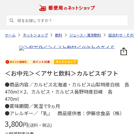
ホーム
ネットショップ
飲料
ジュース・清涼飲料
詰合わせ・その
＜お中元＞＜アサヒ飲料＞カルピスギフト
●商品内容／カルピス北海道・カルピス山梨特産白桃 各
470ml×2、カルピス・カルピス長野特産巨峰 各
470ml
●賞味期間／常温で9ヵ月
●アレルギー／「乳」 商品提供者：伊藤忠食品（株）
3,800
円
(送料・税込)
※軽減税率対象