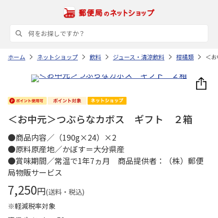
ホーム
ネットショップ
飲料
ジュース・清涼飲料
柑橘類
＜お
＜お中元＞つぶらなカボス ギフト ２箱
●商品内容／（190g×24）×2
●原料原産地／かぼす＝大分県産
●賞味期間／常温で1年7ヵ月 商品提供者：（株）郵便
局物販サービス
7,250
円
(送料・税込)
※軽減税率対象