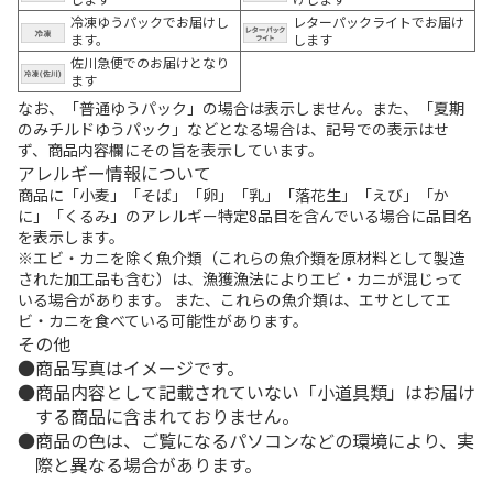
冷凍ゆうパックでお届けし
レターパックライトでお届け
ます。
します
佐川急便でのお届けとなり
ます
なお、「普通ゆうパック」の場合は表示しません。また、「夏期
のみチルドゆうパック」などとなる場合は、記号での表示はせ
ず、商品内容欄にその旨を表示しています。
アレルギー情報について
商品に「小麦」「そば」「卵」「乳」「落花生」「えび」「か
に」「くるみ」のアレルギー特定8品目を含んでいる場合に品目名
を表示します。
※エビ・カニを除く魚介類（これらの魚介類を原材料として製造
された加工品も含む）は、漁獲漁法によりエビ・カニが混じって
いる場合があります。 また、これらの魚介類は、エサとしてエ
ビ・カニを食べている可能性があります。
その他
商品写真はイメージです。
商品内容として記載されていない「小道具類」はお届け
する商品に含まれておりません。
商品の色は、ご覧になるパソコンなどの環境により、実
際と異なる場合があります。