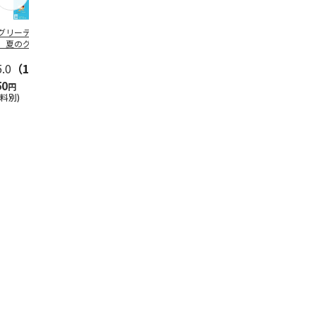
グリーティング切
【グリーティング切
レターパックプラス
＜お中元＞新
】夏のグリーティ
手】夏のグリーティ
（600円）（20部セ
なオールスタ
グ（85円）
ング（110円）
ット）
5.0
（10）
5.0
（17）
4.8
（24）
4.8
（19
50
1,100
12,000
3,780
円
円
円
円
送料別)
(送料別)
(送料別)
(送料・税込)