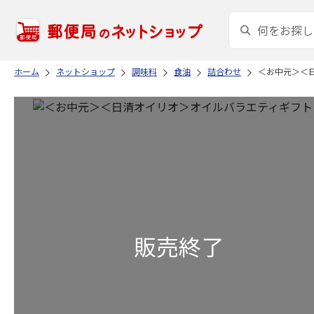
ホーム
ネットショップ
調味料
食油
詰合わせ
＜お中元＞＜