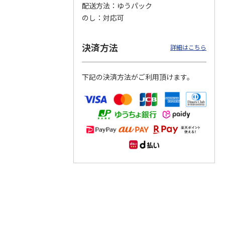
配送方法
ゆうパック
のし
対応可
つぶら
【グリーティング切
【グリーティング切
【のり式】110円普
ーズ
手】ハッピーグリー
手】グリーティング
通切手・千鳥（1シ
ティング（110円）
（シンプル）（110
ート100枚）
決済方法
詳細はこちら
1）
5.0
（2）
円
4.8
…
（11）
4.6
（7）
1,100
5,500
11,000
円
円
円
(送料別)
(送料別)
(送料別)
下記の決済方法がご利用頂けます。