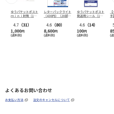
ゆうパケットポスト
レターパックライト
ゆうパケットポスト
【
ｍｉｎｉ封筒（1個
（430円）（20部セ
発送用シール（1個
手
（50枚）セット）
ット）
（20枚）セット）
ン
4.7
（31）
4.6
（80）
4.6
（14）
1,000
8,600
100
8
円
円
円
(送料別)
(送料別)
(送料別)
(
よくあるお問い合わせ
お支払い方法
注文のキャンセルについて