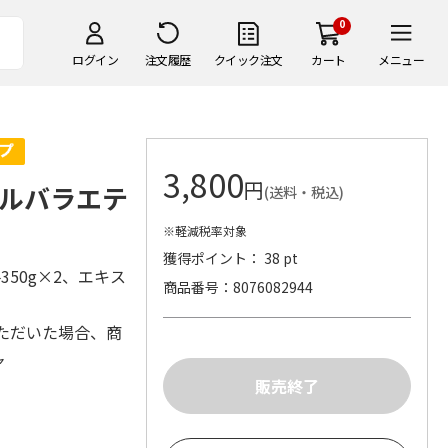
0
ログイン
注文履歴
クイック注文
カート
メニュー
3,800
円
ルバラエテ
(送料・税込)
※軽減税率対象
獲得ポイント： 38 pt
50g×2、エキス
商品番号
8076082944
ただいた場合、商
ャ