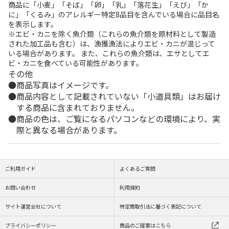
商品に「小麦」「そば」「卵」「乳」「落花生」「えび」「か
に」「くるみ」のアレルギー特定8品目を含んでいる場合に品目名
を表示します。
※エビ・カニを除く魚介類（これらの魚介類を原材料として製造
された加工品も含む）は、漁獲漁法によりエビ・カニが混じって
いる場合があります。 また、これらの魚介類は、エサとしてエ
ビ・カニを食べている可能性があります。
その他
商品写真はイメージです。
商品内容として記載されていない「小道具類」はお届け
する商品に含まれておりません。
商品の色は、ご覧になるパソコンなどの環境により、実
際と異なる場合があります。
ご利用ガイド
よくあるご質問
お問い合わせ
利用規約
サイト運営会社について
特定商取引法に基づく表記について
プライバシーポリシー
商品のご提案はこちら