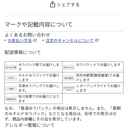
シェアする
マークや記載内容について
よくあるお問い合わせ
お支払い方法
注文のキャンセルについて
配送情報について
ゆうパック等でお届けしま
ゆうパケットでお届けします
す
チルドゆうパックでお届け
定形外郵便(簡易書留)でお届
します
けします
冷凍ゆうパックでお届けし
レターパックライトでお届け
ます。
します
佐川急便でのお届けとなり
ます
なお、「普通ゆうパック」の場合は表示しません。また、「夏期
のみチルドゆうパック」などとなる場合は、記号での表示はせ
ず、商品内容欄にその旨を表示しています。
アレルギー情報について