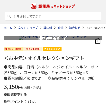
ホーム
ネットショップ
調味料
食油
詰合わせ
＜お中元＞オイ
＜お中元＞オイルセレクションギフト
●商品内容／日清（ヘルシーベジオイル・ヘルシーオフ
各350g）、コーン油350g、キャノーラ油350g×3
●賞味期間／常温で2年 商品提供者：リンベル（株）
3,150
円
(送料・税込)
※軽減税率対象
獲得ポイント： 31 pt