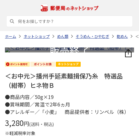
ホーム
ネットショップ
めん類
そうめん・ひやむぎ
乾めん
＜
＜お中元＞播州手延素麺揖保乃糸 特選品
（紺帯）ヒネ物Ｂ
●商品内容／50g×19
●賞味期間／常温で2年6ヵ月
●アレルギー／「小麦」 商品提供者：リンベル（株）
3,280
円
(送料・税込)
※軽減税率対象