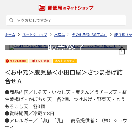
ホーム
ネットショップ
水産品
その他魚類『加工品』
練り物（か
＜お中元＞鹿児島＜小田口屋＞さつま揚げ詰
合せＡ
●商品内容／しそ天・いわし天・実えんどうチーズ天・紅
生姜揚げ・かぼちゃ天 各2個、つけあげ・野菜天・とう
もろこし天 各3個
●賞味期間／冷蔵で8日
●アレルギー／「卵」「乳」 商品提供者：（株）シュウ
エイ