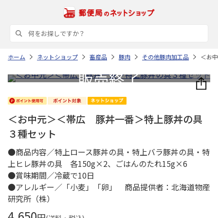
ホーム
ネットショップ
畜産品
豚肉
その他豚肉加工品
＜お中
＜お中元＞＜帯広 豚丼一番＞特上豚丼の具
３種セット
●商品内容／特上ロース豚丼の具・特上バラ豚丼の具・特
上ヒレ豚丼の具 各150g×2、ごはんのたれ15g×6
●賞味期間／冷蔵で10日
●アレルギー／「小麦」「卵」 商品提供者：北海道物産
研究所（株）
4,650
円