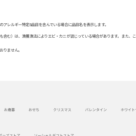
のアレルギー特定8品目を含んでいる場合に品目名を表示します。
も含む）は、漁獲漁法によりエビ・カニが混じっている場合があります。また、こ
おりません。
お歳暮
おせち
クリスマス
バレンタイン
ホワイト
グッズストア
ソーシャルギフトストア