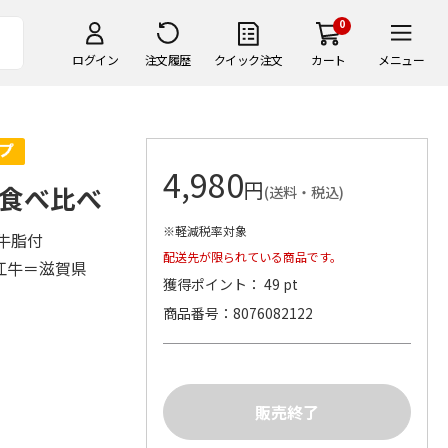
0
ログイン
注文履歴
クイック注文
カート
メニュー
4,980
円
食べ比べ
(送料・税込)
※軽減税率対象
、牛脂付
配送先が限られている商品です。
近江牛＝滋賀県
獲得ポイント： 49 pt
品
商品番号
8076082122