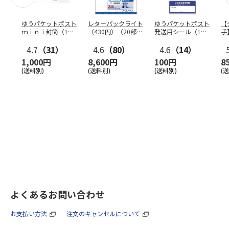
ゆうパケットポスト
レターパックライト
ゆうパケットポスト
【
ｍｉｎｉ封筒（1個
（430円）（20部セ
発送用シール（1個
手
（50枚）セット）
ット）
（20枚）セット）
ン
4.7
（31）
4.6
（80）
4.6
（14）
1,000円
8,600円
100円
8
(送料別)
(送料別)
(送料別)
(
よくあるお問い合わせ
お支払い方法
注文のキャンセルについて