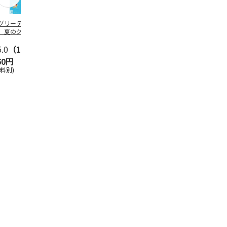
グリーティング切
【グリーティング切
レターパックプラス
＜お中元＞新
】夏のグリーティ
手】夏のグリーティ
（600円）（20部セ
なオールスタ
グ（85円）
ング（110円）
ット）
5.0
（10）
5.0
（17）
4.8
（24）
4.8
（19
50円
1,100円
12,000円
3,780円
送料別)
(送料別)
(送料別)
(送料・税込)