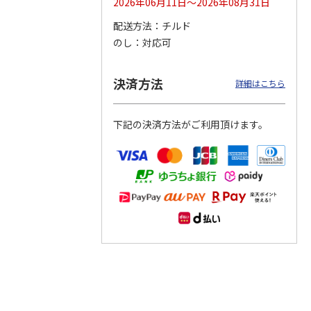
2026年06月11日～2026年08月31日
配送方法
チルド
つぶら
【グリーティング切
【グリーティング切
【のり式】110円普
のし
対応可
ーズ
手】ハッピーグリー
手】グリーティング
通切手・千鳥（1シ
ティング（110円）
（シンプル）（110
ート100枚）
1）
5.0
（2）
円
4.8
…
（11）
4.6
（7）
決済方法
1,100円
5,500円
11,000円
詳細はこちら
(送料別)
(送料別)
(送料別)
下記の決済方法がご利用頂けます。