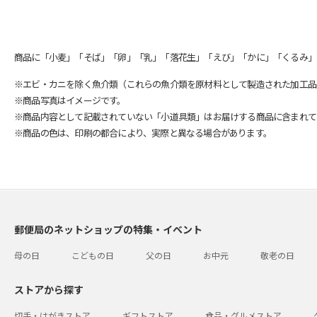
商品に「小麦」「そば」「卵」「乳」「落花生」「えび」「かに」「くるみ」
※エビ・カニを除く魚介類（これらの魚介類を原材料として製造された加工品
※商品写真はイメージです。
※商品内容として記載されていない「小道具類」はお届けする商品に含まれて
※商品の色は、印刷の都合により、実際と異なる場合があります。
郵便局のネットショップの特集・イベント
母の日
こどもの日
父の日
お中元
敬老の日
ストアから探す
切手・はがきストア
ギフトストア
食品・グルメストア