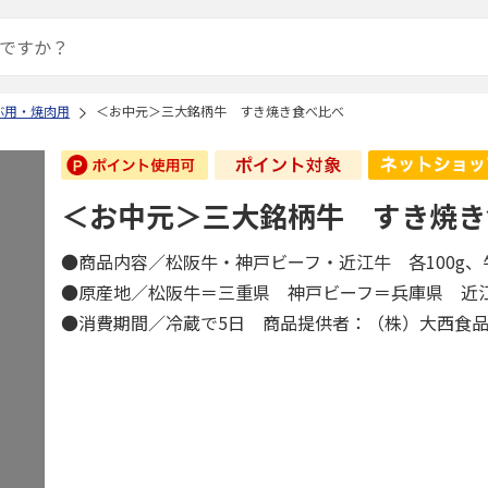
ぶ用・焼肉用
＜お中元＞三大銘柄牛 すき焼き食べ比べ
＜お中元＞三大銘柄牛 すき焼き
●商品内容／松阪牛・神戸ビーフ・近江牛 各100g
●原産地／松阪牛＝三重県 神戸ビーフ＝兵庫県 
●消費期間／冷蔵で5日 商品提供者：（株）大西食