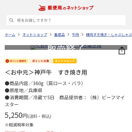
ホーム
ネットショップ
畜産品
牛肉
精肉すき焼き・しゃぶしゃぶ
＜お中元＞神戸牛 すき焼き用
●商品内容／360g（肩ロース・バラ）
●原産地／兵庫県
●消費期間／冷蔵で5日 商品提供者：（株）ビーフマイ
スター
5,250
円
(送料・税込)
※軽減税率対象