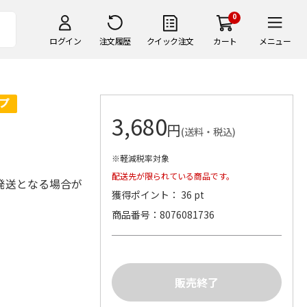
0
ログイン
注文履歴
クイック注文
カート
メニュー
3,680
円
(送料・税込)
※軽減税率対象
配送先が限られている商品です。
発送となる場合が
獲得ポイント： 36 pt
商品番号
8076081736