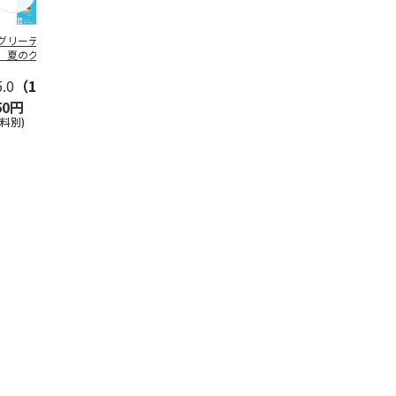
グリーティング切
【グリーティング切
レターパックプラス
＜お中元＞新
】夏のグリーティ
手】夏のグリーティ
（600円）（20部セ
なオールスタ
グ（85円）
ング（110円）
ット）
5.0
（10）
5.0
（17）
4.8
（24）
4.8
（19
50円
1,100円
12,000円
3,780円
送料別)
(送料別)
(送料別)
(送料・税込)