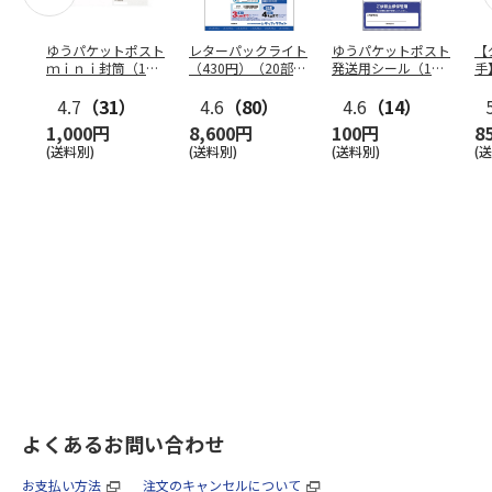
ゆうパケットポスト
レターパックライト
ゆうパケットポスト
【
ｍｉｎｉ封筒（1個
（430円）（20部セ
発送用シール（1個
手
（50枚）セット）
ット）
（20枚）セット）
ン
4.7
（31）
4.6
（80）
4.6
（14）
1,000円
8,600円
100円
8
(送料別)
(送料別)
(送料別)
(
よくあるお問い合わせ
お支払い方法
注文のキャンセルについて