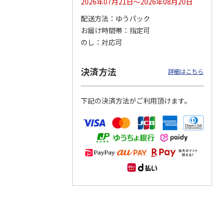
2026年07月21日～2026年08月20日
配送方法
ゆうパック
つぶら
【グリーティング切
【グリーティング切
【のり式】110円普
お届け時間帯
指定可
ーズ
手】ハッピーグリー
手】グリーティング
通切手・千鳥（1シ
ティング（110円）
（シンプル）（110
ート100枚）
のし
対応可
1）
5.0
（2）
円
4.8
…
（11）
4.6
（7）
1,100円
5,500円
11,000円
(送料別)
(送料別)
(送料別)
決済方法
詳細はこちら
下記の決済方法がご利用頂けます。