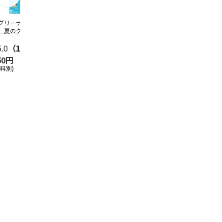
グリーティング切
【グリーティング切
レターパックプラス
＜お中元＞新
】夏のグリーティ
手】夏のグリーティ
（600円）（20部セ
なオールスタ
グ（85円）
ング（110円）
ット）
5.0
（10）
5.0
（17）
4.8
（24）
4.8
（19
50円
1,100円
12,000円
3,780円
送料別)
(送料別)
(送料別)
(送料・税込)