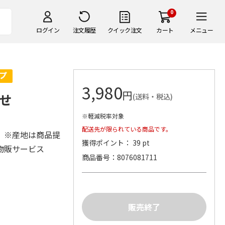
0
ログイン
注文履歴
クイック注文
カート
メニュー
3,980
円
せ
(送料・税込)
※軽減税率対象
配送先が限られている商品です。
 ※産地は商品提
獲得ポイント： 39 pt
物販サービス
商品番号
8076081711