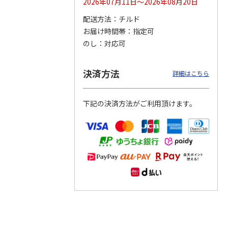
2026年07月11日～2026年08月20日
配送方法
チルド
つぶら
【グリーティング切
【グリーティング切
【のり式】110円普
お届け時間帯
指定可
ーズ
手】ハッピーグリー
手】グリーティング
通切手・千鳥（1シ
ティング（110円）
（シンプル）（110
ート100枚）
のし
対応可
1）
5.0
（2）
円
4.8
…
（11）
4.6
（7）
1,100円
5,500円
11,000円
(送料別)
(送料別)
(送料別)
決済方法
詳細はこちら
下記の決済方法がご利用頂けます。