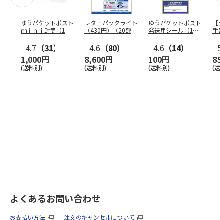
ゆうパケットポスト
レターパックライト
ゆうパケットポスト
【
ｍｉｎｉ封筒（1個
（430円）（20部セ
発送用シール（1個
手
（50枚）セット）
ット）
（20枚）セット）
ン
4.7
（31）
4.6
（80）
4.6
（14）
1,000円
8,600円
100円
8
(送料別)
(送料別)
(送料別)
(
よくあるお問い合わせ
お支払い方法
注文のキャンセルについて