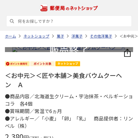
ホーム
ネットショップ
菓子
洋菓子
その他洋菓子
＜お中元＞
＜お中元＞＜匠や本舗＞美食バウムクーヘ
ン Ａ
●商品内容／北海道生クリーム・宇治抹茶・ベルギーショ
コラ 各4個
●賞味期間／常温で6ヵ月
●アレルギー／「小麦」「卵」「乳」 商品提供者：リン
ベル（株）
2,380
円