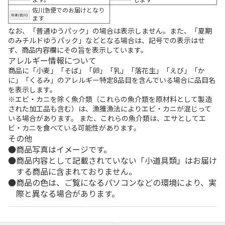
佐川急便でのお届けとなり
ます
なお、「普通ゆうパック」の場合は表示しません。また、「夏期
のみチルドゆうパック」などとなる場合は、記号での表示はせ
ず、商品内容欄にその旨を表示しています。
アレルギー情報について
商品に「小麦」「そば」「卵」「乳」「落花生」「えび」「か
に」「くるみ」のアレルギー特定8品目を含んでいる場合に品目名
を表示します。
※エビ・カニを除く魚介類（これらの魚介類を原材料として製造
された加工品も含む）は、漁獲漁法によりエビ・カニが混じって
いる場合があります。 また、これらの魚介類は、エサとしてエ
ビ・カニを食べている可能性があります。
その他
商品写真はイメージです。
商品内容として記載されていない「小道具類」はお届け
する商品に含まれておりません。
商品の色は、ご覧になるパソコンなどの環境により、実
際と異なる場合があります。