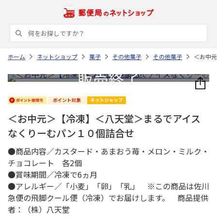
ホーム
ネットショップ
菓子
その他菓子
その他菓子
＜お中元
＜お中元＞【冷凍】＜八天堂＞まるでアイス
なくりーむパン１０個詰合せ
●商品内容／カスタード・あまおう苺・メロン・ミルク・
チョコレート 各2個
●賞味期間／冷凍で6ヵ月
●アレルギー／「小麦」「卵」「乳」 ※この商品は佐川
急便の飛脚クール便（冷凍）でお届けします。 商品提供
者：（株）八天堂