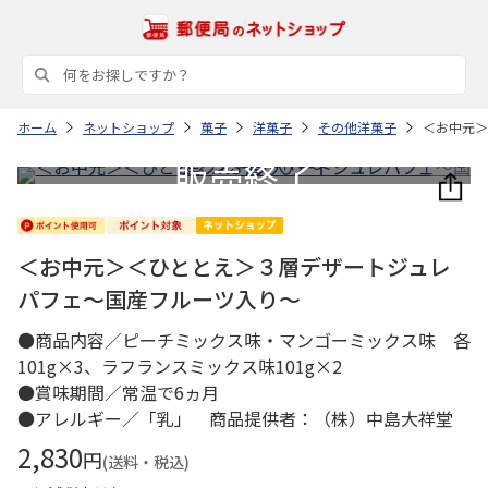
ホーム
ネットショップ
菓子
洋菓子
その他洋菓子
＜お中元＞
＜お中元＞＜ひととえ＞３層デザートジュレ
パフェ～国産フルーツ入り～
●商品内容／ピーチミックス味・マンゴーミックス味 各
101g×3、ラフランスミックス味101g×2
●賞味期間／常温で6ヵ月
●アレルギー／「乳」 商品提供者：（株）中島大祥堂
2,830
円
(送料・税込)