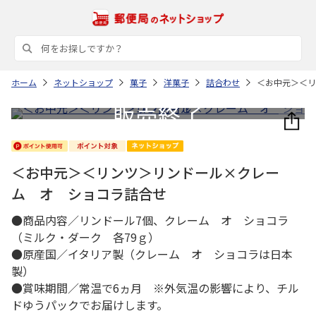
ホーム
ネットショップ
菓子
洋菓子
詰合わせ
＜お中元＞＜リ
＜お中元＞＜リンツ＞リンドール×クレー
ム オ ショコラ詰合せ
●商品内容／リンドール7個、クレーム オ ショコラ
（ミルク・ダーク 各79ｇ）
●原産国／イタリア製（クレーム オ ショコラは日本
製）
●賞味期間／常温で6ヵ月 ※外気温の影響により、チル
ドゆうパックでお届けします。