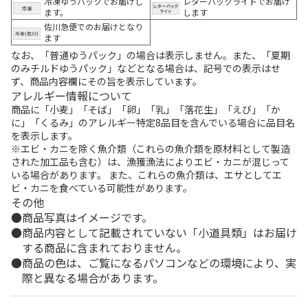
冷凍ゆうパックでお届けし
レターパックライトでお届け
ます。
します
佐川急便でのお届けとなり
ます
なお、「普通ゆうパック」の場合は表示しません。また、「夏期
のみチルドゆうパック」などとなる場合は、記号での表示はせ
ず、商品内容欄にその旨を表示しています。
アレルギー情報について
商品に「小麦」「そば」「卵」「乳」「落花生」「えび」「か
に」「くるみ」のアレルギー特定8品目を含んでいる場合に品目名
を表示します。
※エビ・カニを除く魚介類（これらの魚介類を原材料として製造
された加工品も含む）は、漁獲漁法によりエビ・カニが混じって
いる場合があります。 また、これらの魚介類は、エサとしてエ
ビ・カニを食べている可能性があります。
その他
商品写真はイメージです。
商品内容として記載されていない「小道具類」はお届け
する商品に含まれておりません。
商品の色は、ご覧になるパソコンなどの環境により、実
際と異なる場合があります。