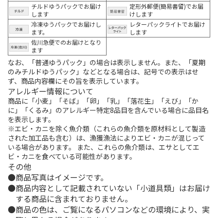
チルドゆうパックでお届け
定形外郵便(簡易書留)でお届
します
けします
冷凍ゆうパックでお届けし
レターパックライトでお届け
ます。
します
佐川急便でのお届けとなり
ます
なお、「普通ゆうパック」の場合は表示しません。また、「夏期
のみチルドゆうパック」などとなる場合は、記号での表示はせ
ず、商品内容欄にその旨を表示しています。
アレルギー情報について
商品に「小麦」「そば」「卵」「乳」「落花生」「えび」「か
に」「くるみ」のアレルギー特定8品目を含んでいる場合に品目名
を表示します。
※エビ・カニを除く魚介類（これらの魚介類を原材料として製造
された加工品も含む）は、漁獲漁法によりエビ・カニが混じって
いる場合があります。 また、これらの魚介類は、エサとしてエ
ビ・カニを食べている可能性があります。
その他
商品写真はイメージです。
商品内容として記載されていない「小道具類」はお届け
する商品に含まれておりません。
商品の色は、ご覧になるパソコンなどの環境により、実