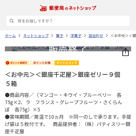
ホーム
ネットショップ
菓子
洋菓子
詰合わせ
＜お中元＞＜銀
＜お中元＞＜銀座千疋屋＞銀座ゼリー９個
５箱
●商品内容／（マンゴー・キウイ・ブルーベリー 各
75g×2、ラ フランス・グレープフルーツ・さくらん
ぼ 各75g）×5
●賞味期間／常温で10ヵ月 ※同一のしで承ります。手提
げ袋は５枚付です。 商品提供者：（株）パティスリー銀
座千疋屋