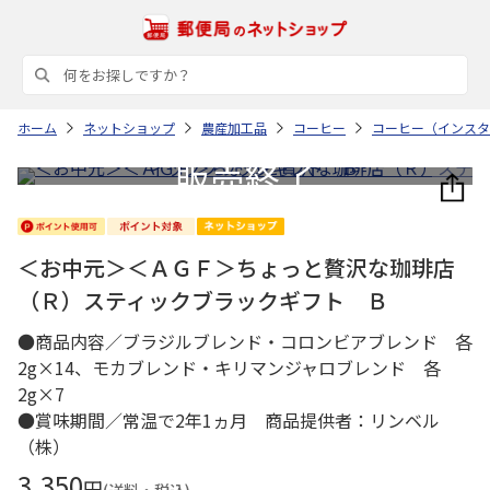
ホーム
ネットショップ
農産加工品
コーヒー
コーヒー（インスタ
＜お中元＞＜ＡＧＦ＞ちょっと贅沢な珈琲店
（Ｒ）スティックブラックギフト Ｂ
●商品内容／ブラジルブレンド・コロンビアブレンド 各
2g×14、モカブレンド・キリマンジャロブレンド 各
2g×7
●賞味期間／常温で2年1ヵ月 商品提供者：リンベル
（株）
3,350
円